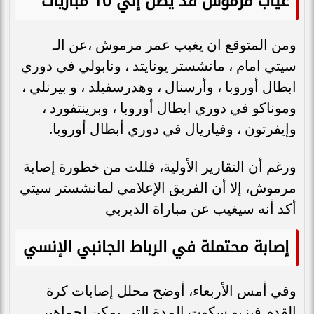
غياب مرموش قد يصل إلي 10 مباريات
ومن المتوقع ان يغيب عمر مرموش ،عن الـ
سيتي امام ، مانشستر يونايتد ، ونابولي في دوري
ابطال أوروبا ، وأرسنال ، وهدرسفيلد ، و بيرنلي ،
وموناكو في دوري ابطال أوروبا ، وبرينتفورد ،
وإيفرتون ، وفياريال في دوري أبطال أوروبا.
ورغم أن التقارير الأولية، قللت من خطورة إصابة
مرموش، إلا أن الفريق الإعلامي لمانشستر سيتي
أكد أنه سيغيب عن مباراة الديربي
إصابة محتملة في الرباط الجانبي الإنسي
وفي أمس الأربعاء، أوضح محلل إصابات كرة
القدم فيزيو سكوت المدة التي يمكن لجماهير