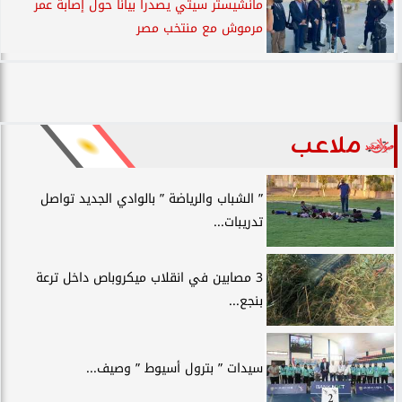
مانشيستر سيتي يصدرا بيانا حول إصابة عمر
مرموش مع منتخب مصر
ملاعب
” الشباب والرياضة ” بالوادي الجديد تواصل
تدريبات...
3 مصابين في انقلاب ميكروباص داخل ترعة
بنجع...
سيدات ” بترول أسيوط ” وصيف...