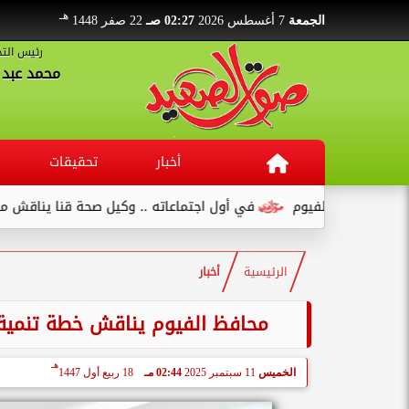
هـ
الجمعة
7 أغسطس 2026
02:27 صـ
22 صفر 1448
رئيس التح
محمد عبد ا
أخبار
تحقيقات
وم
في أول اجتماعاته .. وكيل صحة قنا يناقش مع عدد من القيادات..
الرئيسية
أخبار
محافظ الفيوم يناقش خطة تنمية ا
هـ
الخميس
11 سبتمبر 2025
02:44 مـ
18 ربيع أول 1447