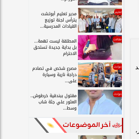
تعليم
مدير تعليم أبوتشت
يترأس لجنة توزيع
القيادات المدرسية...
مقالات
المطلقة ليست تهمة...
بل بداية جديدة تستحق
الاحترام
د
حوادث
مصرع شخص في تصادم
دراجة نارية وسيارة
على...
حوادث
مقتول ببندقية خرطوش..
العثور علي جثة شاب
وسط...
آخر الموضوعات
،