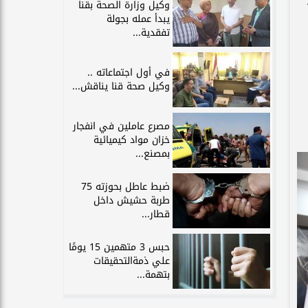
وكيل وزارة الصحة بقنا
يبدأ عمله بجولة
تفقدية...
في أول اجتماعاته ..
وكيل صحة قنا يناقش...
مصرع عاملين في انفجار
خزان مواد كيميائية
بمصنع...
ضبط عاطل بحوزته 75
طربة حشيش داخل
قطار...
حبس 3 متهمين 15 يومًا
علي ذمةالتحقيقات
بتهمة...