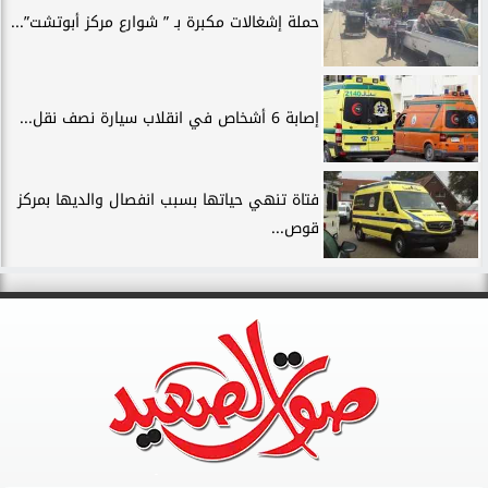
حملة إشغالات مكبرة بـ ” شوارع مركز أبوتشت”...
إصابة 6 أشخاص في انقلاب سيارة نصف نقل...
فتاة تنهي حياتها بسبب انفصال والديها بمركز
قوص...