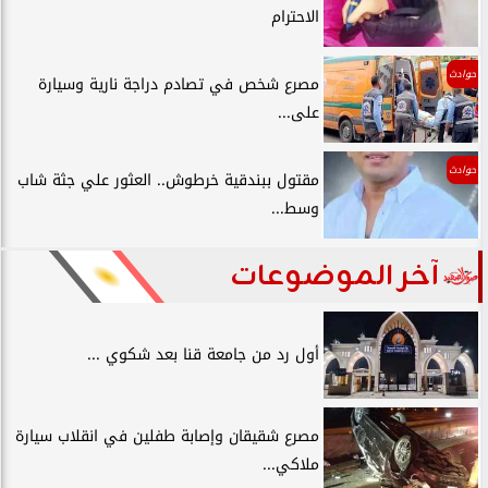
الاحترام
حوادث
مصرع شخص في تصادم دراجة نارية وسيارة
على...
حوادث
مقتول ببندقية خرطوش.. العثور علي جثة شاب
وسط...
آخر الموضوعات
أول رد من جامعة قنا بعد شكوي ...
مصرع شقيقان وإصابة طفلين في انقلاب سيارة
ملاكي...