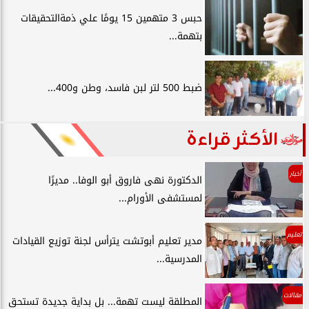
حبس 3 متهمين 15 يومًا علي ذمةالتحقيقات
بتهمة...
ضبط 500 لتر لبن فاسد، وطن و400...
الأكثر قراءة
أخبار
الدكتورة نهى فاروق أبو الوفا.. مديرًا
لمستشفى الأورام...
تعليم
مدير تعليم أبوتشت يترأس لجنة توزيع القيادات
المدرسية...
مقالات
المطلقة ليست تهمة... بل بداية جديدة تستحق