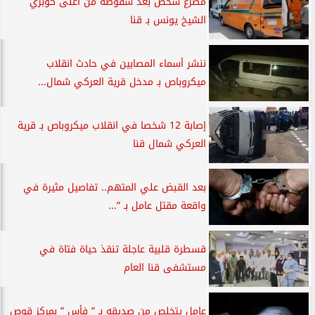
مصرع شخص بعد سقوطه من أعلى كوبري
الشيخ يونس بـ قنا
ننشر أسماء المصابين في حادث انقلاب
ميكروباص بـ مدخل قرية العركي شمال...
إصابة 12 شخصا في انقلاب ميكروباص بـ قرية
العركي شمال قنا
بعد القبض علي المتهم.. تفاصيل مثيرة في
واقعة مقتل عامل بـ ”...
قسطرة قلبية عاجلة تنقذ حياة فتاة في
مستشفى قنا العام
عامل يتخلص من صديقه بـ ” فأس ” بمركز قوص