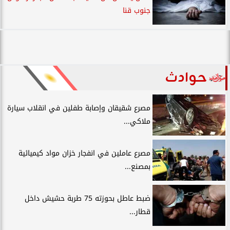
جنوب قنا
حوادث
مصرع شقيقان وإصابة طفلين في انقلاب سيارة
ملاكي...
مصرع عاملين في انفجار خزان مواد كيميائية
بمصنع...
ضبط عاطل بحوزته 75 طربة حشيش داخل
قطار...