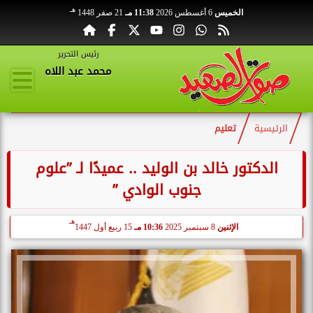
هـ
الخميس
6 أغسطس 2026
11:38 مـ
21 صفر 1448
رئيس التحرير
محمد عبد اللاه
الرئيسية
تعليم
الدكتور خالد بن الوليد .. عميدًا لـ ”علوم
جنوب الوادي ”
هـ
الإثنين
8 سبتمبر 2025
10:36 مـ
15 ربيع أول 1447