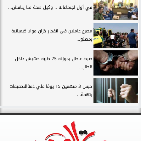
في أول اجتماعاته .. وكيل صحة قنا يناقش...
مصرع عاملين في انفجار خزان مواد كيميائية
بمصنع...
ضبط عاطل بحوزته 75 طربة حشيش داخل
قطار...
حبس 3 متهمين 15 يومًا علي ذمةالتحقيقات
بتهمة...