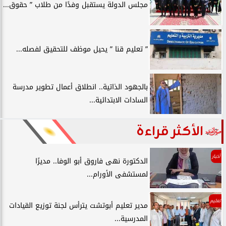
مجلس الدولة يستقبل وفدًا من طلاب ” حقوق...
” تعليم قنا ” يحيل موظف للتحقيق لفصله...
بالجهود الذاتية.. انطلاق أعمال تطوير مدرسة
السادات الابتدائية...
الأكثر قراءة
أخبار
الدكتورة نهى فاروق أبو الوفا.. مديرًا
لمستشفى الأورام...
تعليم
مدير تعليم أبوتشت يترأس لجنة توزيع القيادات
المدرسية...