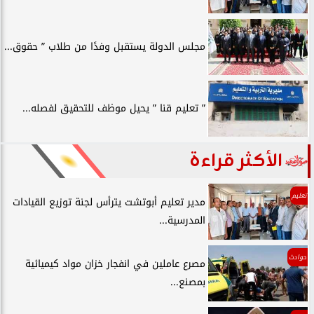
مجلس الدولة يستقبل وفدًا من طلاب ” حقوق...
” تعليم قنا ” يحيل موظف للتحقيق لفصله...
الأكثر قراءة
تعليم
مدير تعليم أبوتشت يترأس لجنة توزيع القيادات
المدرسية...
حوادث
مصرع عاملين في انفجار خزان مواد كيميائية
بمصنع...