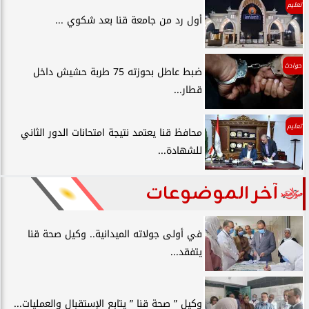
تعليم
أول رد من جامعة قنا بعد شكوي ...
حوادث
ضبط عاطل بحوزته 75 طربة حشيش داخل
قطار...
تعليم
محافظ قنا يعتمد نتيجة امتحانات الدور الثاني
للشهادة...
آخر الموضوعات
في أولى جولاته الميدانية.. وكيل صحة قنا
يتفقد...
وكيل ” صحة قنا ” يتابع الإستقبال والعمليات...