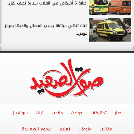
إصابة 6 أشخاص في انقلاب سيارة نصف نقل...
فتاة تنهي حياتها بسبب انفصال والديها بمركز
قوص...
أخبار
تحقيقات
حوادث
ملاعب
تراث
سوشيال
مقالات
منوعات
تعليم
هموم الصعايدة