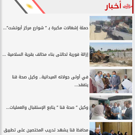
أخبار
حملة إشغالات مكبرة بـ ” شوارع مركز أبوتشت”...
إزالة فورية لحالتى بناء مخالف بقرية السلامية ...
في أولى جولاته الميدانية.. وكيل صحة قنا
يتفقد...
وكيل ” صحة قنا ” يتابع الإستقبال والعمليات...
محافظ قنا يشهد تدريب المختصين على تطبيق