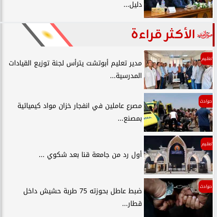
دليل...
الأكثر قراءة
تعليم
مدير تعليم أبوتشت يترأس لجنة توزيع القيادات
المدرسية...
حوادث
مصرع عاملين في انفجار خزان مواد كيميائية
بمصنع...
تعليم
أول رد من جامعة قنا بعد شكوي ...
حوادث
ضبط عاطل بحوزته 75 طربة حشيش داخل
قطار...