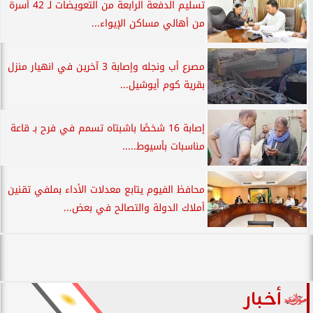
تسليم الدفعة الرابعة من التعويضات لـ 42 أسرة
من أهالي مساكن الإيواء...
مصرع أب ونجله وإصابة 3 آخرين في انهيار منزل
بقرية كوم أيوشيل...
إصابة 16 شخصًا باشبتاه تسمم في فرح بـ قاعة
مناسبات بأسيوط.....
محافظ الفيوم يتابع معدلات الأداء بملفي تقنين
أملاك الدولة والتصالح في بعض...
أخبار