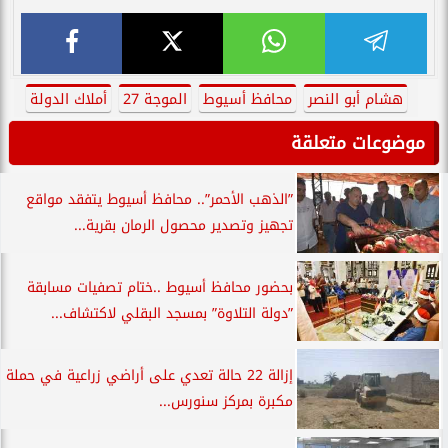
هشام أبو النصر
محافظ أسيوط
الموجة 27
أملاك الدولة
موضوعات متعلقة
”الذهب الأحمر”.. محافظ أسيوط يتفقد مواقع
تجهيز وتصدير محصول الرمان بقرية...
بحضور محافظ أسيوط ..ختام تصفيات مسابقة
”دولة التلاوة” بمسجد البقلي لاكتشاف...
إزالة 22 حالة تعدي على أراضي زراعية في حملة
مكبرة بمركز سنورس...