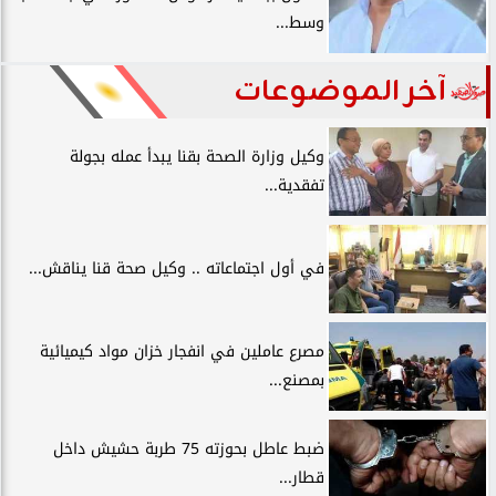
وسط...
آخر الموضوعات
وكيل وزارة الصحة بقنا يبدأ عمله بجولة
تفقدية...
في أول اجتماعاته .. وكيل صحة قنا يناقش...
مصرع عاملين في انفجار خزان مواد كيميائية
بمصنع...
ضبط عاطل بحوزته 75 طربة حشيش داخل
قطار...