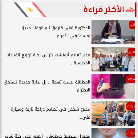
الأكثر قراءة
أخبار
الدكتورة نهى فاروق أبو الوفا.. مديرًا
لمستشفى الأورام...
تعليم
مدير تعليم أبوتشت يترأس لجنة توزيع القيادات
المدرسية...
مقالات
المطلقة ليست تهمة... بل بداية جديدة تستحق
الاحترام
حوادث
مصرع شخص في تصادم دراجة نارية وسيارة
على...
حوادث
مقتول ببندقية خرطوش.. العثور علي جثة شاب