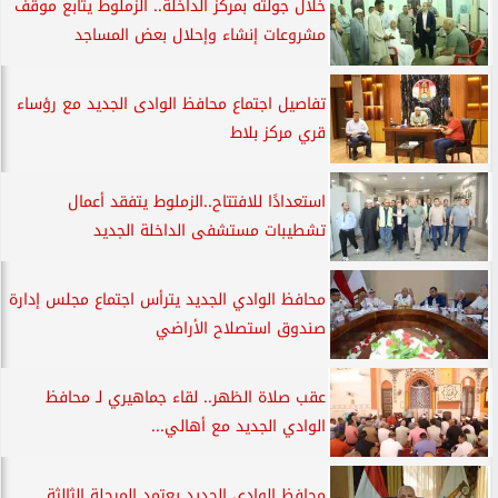
خلال جولته بمركز الداخلة.. الزملوط يتابع موقف
مشروعات إنشاء وإحلال بعض المساجد
تفاصيل اجتماع محافظ الوادى الجديد مع رؤساء
قري مركز بلاط
استعدادًا للافتتاح..الزملوط يتفقد أعمال
تشطيبات مستشفى الداخلة الجديد
محافظ الوادي الجديد يترأس اجتماع مجلس إدارة
صندوق استصلاح الأراضي
عقب صلاة الظهر.. لقاء جماهيري لـ محافظ
الوادي الجديد مع أهالي...
محافظ الوادى الجديد يعتمد المرحلة الثالثة