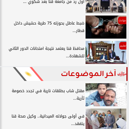
أول رد من جامعة قنا بعد شكوي ...
حوادث
ضبط عاطل بحوزته 75 طربة حشيش داخل
قطار...
تعليم
محافظ قنا يعتمد نتيجة امتحانات الدور الثاني
للشهادة...
آخر الموضوعات
مقتل شاب بطلقات نارية في تجدد خصومة
ثأرية...
في أولى جولاته الميدانية.. وكيل صحة قنا
يتفقد...