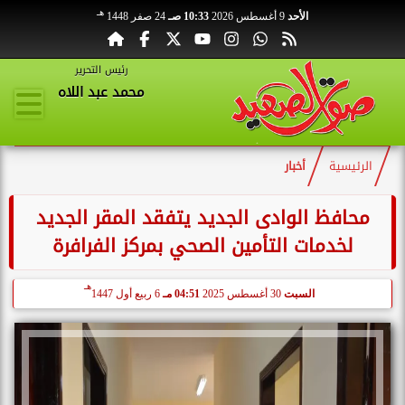
هـ
الأحد
9 أغسطس 2026
10:33 صـ
24 صفر 1448
رئيس التحرير
محمد عبد اللاه
الرئيسية
أخبار
محافظ الوادى الجديد يتفقد المقر الجديد
لخدمات التأمين الصحي بمركز الفرافرة
هـ
السبت
30 أغسطس 2025
04:51 مـ
6 ربيع أول 1447