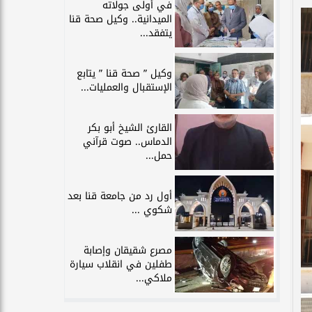
في أولى جولاته
الميدانية.. وكيل صحة قنا
يتفقد...
وكيل ” صحة قنا ” يتابع
الإستقبال والعمليات...
القارئ الشيخ أبو بكر
الدماس.. صوت قرآني
حمل...
أول رد من جامعة قنا بعد
شكوي ...
مصرع شقيقان وإصابة
طفلين في انقلاب سيارة
ملاكي...