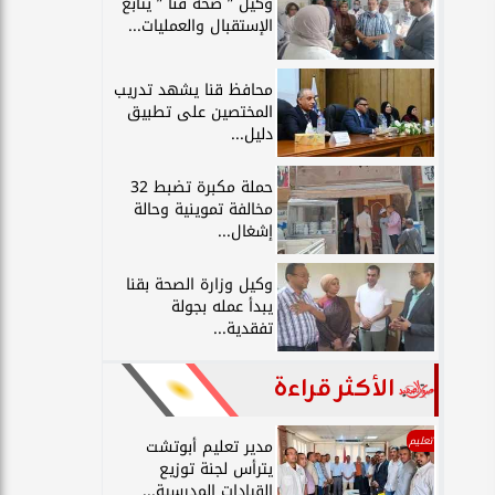
وكيل ” صحة قنا ” يتابع
الإستقبال والعمليات...
محافظ قنا يشهد تدريب
المختصين على تطبيق
دليل...
حملة مكبرة تضبط 32
مخالفة تموينية وحالة
إشغال...
وكيل وزارة الصحة بقنا
يبدأ عمله بجولة
تفقدية...
الأكثر قراءة
تعليم
مدير تعليم أبوتشت
يترأس لجنة توزيع
القيادات المدرسية...