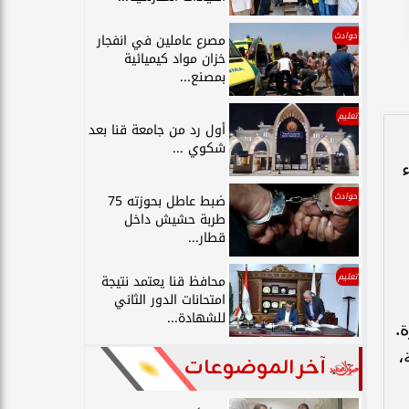
حوادث
مصرع عاملين في انفجار
خزان مواد كيميائية
بمصنع...
تعليم
أول رد من جامعة قنا بعد
شكوي ...
حوادث
ضبط عاطل بحوزته 75
طربة حشيش داخل
قطار...
تعليم
محافظ قنا يعتمد نتيجة
امتحانات الدور الثاني
للشهادة...
.
،
آخر الموضوعات