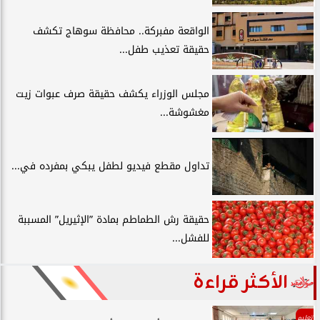
الواقعة مفبركة.. محافظة سوهاج تكشف
حقيقة تعذيب طفل...
مجلس الوزراء يكشف حقيقة صرف عبوات زيت
مغشوشة...
تداول مقطع فيديو لطفل يبكي بمفرده في...
حقيقة رش الطماطم بمادة ”الإثيريل” المسببة
للفشل...
الأكثر قراءة
تعليم