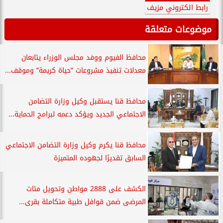
رابط الكتروني مزيف
موضوعات متعلقة
محافظ الفيوم ووفد مجلس الوزراء يتابعان
معدلات تنفيذ مشروعات ”حياة كريمة” وموقف...
محافظ قنا يستقبل وكيل وزارة التضامن
الاجتماعي الجديد ويؤكد دعمه لبرامج الحماية...
محافظ قنا يكرم وكيل وزارة التضامن الاجتماعي
السابق تقديرًا لجهوده المتميزة
الكشف على 2888 مواطن وتحويل مئات
المرضى ضمن قوافل طبية متكاملة بقرى...