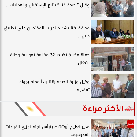
وكيل ” صحة قنا ” يتابع الإستقبال والعمليات...
محافظ قنا يشهد تدريب المختصين على تطبيق
دليل...
حملة مكبرة تضبط 32 مخالفة تموينية وحالة
إشغال...
وكيل وزارة الصحة بقنا يبدأ عمله بجولة
تفقدية...
الأكثر قراءة
تعليم
مدير تعليم أبوتشت يترأس لجنة توزيع القيادات
المدرسية...