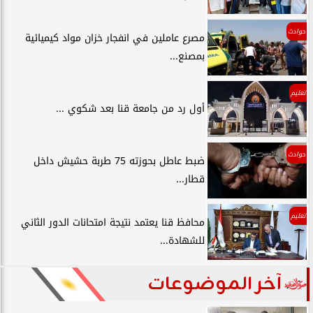
حوادث
مصرع عاملين في انفجار خزان مواد كيميائية
بمصنع...
تعليم
أول رد من جامعة قنا بعد شكوي ...
حوادث
ضبط عاطل بحوزته 75 طربة حشيش داخل
قطار...
تعليم
محافظ قنا يعتمد نتيجة امتحانات الدور الثاني
للشهادة...
آخر الموضوعات