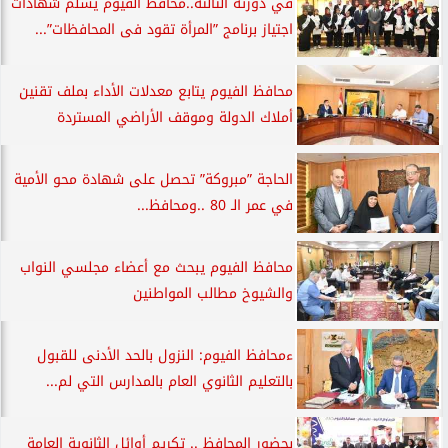
في دورته الثالثة..محافظ الفيوم يسلم شهادات
اجتياز برنامج ”المرأة تقود فى المحافظات”...
محافظ الفيوم يتابع معدلات الأداء بملف تقنين
أملاك الدولة وموقف الأراضي المستردة
الحاجة ”مبروكة” تحصل على شهادة محو الأمية
في عمر الـ 80 ..ومحافظ...
محافظ الفيوم يبحث مع أعضاء مجلسي النواب
والشيوخ مطالب المواطنين
ءمحافظ الفيوم: النزول بالحد الأدنى للقبول
بالتعليم الثانوي العام بالمدارس التي لم...
بحضور المحافظ .. تكريم أوائل الثانوية العامة