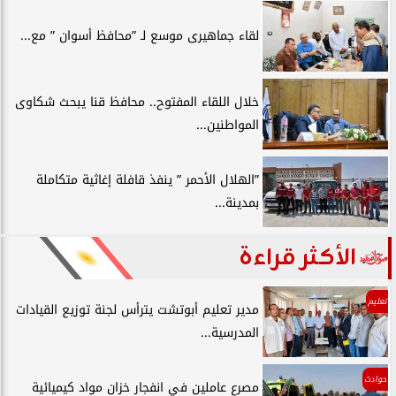
لقاء جماهيرى موسع لـ ”محافظ أسوان ” مع...
خلال اللقاء المفتوح.. محافظ قنا يبحث شكاوى
المواطنين...
”الهلال الأحمر ” ينفذ قافلة إغاثية متكاملة
بمدينة...
الأكثر قراءة
تعليم
مدير تعليم أبوتشت يترأس لجنة توزيع القيادات
المدرسية...
حوادث
مصرع عاملين في انفجار خزان مواد كيميائية