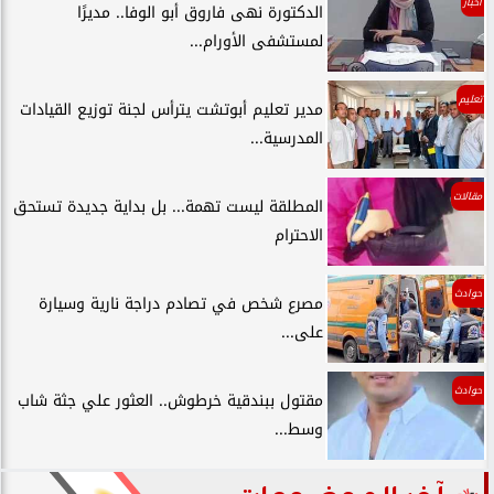
أخبار
الدكتورة نهى فاروق أبو الوفا.. مديرًا
لمستشفى الأورام...
تعليم
مدير تعليم أبوتشت يترأس لجنة توزيع القيادات
المدرسية...
مقالات
المطلقة ليست تهمة... بل بداية جديدة تستحق
الاحترام
حوادث
مصرع شخص في تصادم دراجة نارية وسيارة
على...
حوادث
مقتول ببندقية خرطوش.. العثور علي جثة شاب
وسط...