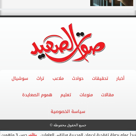
أخبار
تحقيقات
حوادث
ملاعب
تراث
سوشيال
مقالات
منوعات
تعليم
هموم الصعايدة
سياسة الخصوصية
جميع الحقوق محفوظة ©
ولة تفقدية لديوان المديرية ويلتقي العاملين.
حبس 3 متهمين 15 يومًا علي ذمةالتحقيقات بتهمة التنقيب عن الآثار داخل...