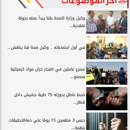
آخر الموضوعات
وكيل وزارة الصحة بقنا يبدأ عمله بجولة
تفقدية...
في أول اجتماعاته .. وكيل صحة قنا يناقش...
مصرع عاملين في انفجار خزان مواد كيميائية
بمصنع...
ضبط عاطل بحوزته 75 طربة حشيش داخل
قطار...
حبس 3 متهمين 15 يومًا علي ذمةالتحقيقات
بتهمة...