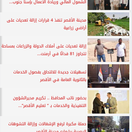
الشمول المالي وريادة الأعمال بإسنا جنوب...
مدينة الأقصر تنفذ 4 قرارات إزالة تعديات على
أراضي زراعية
إزالة تعديات على أملاك الدولة والزراعات بمساحة
تتجاوز 81 فدانًا في أرمنت...
تسهيلات جديدة للالتحاق بفصول الخدمات
بالثانوية العامة في الأقصر
بحضور نائب المحافظ .. تكريم مديرالشؤون
التنفيذية والخدمات بـ ” تعليم الأقصر”...
حملة مكبرة لرفع الإشغالات وإزالة التشوهات
البصرية بشوارع مدينة الأقصر