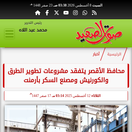
هـ
السبت
8 أغسطس 2026
03:38 صـ
23 صفر 1448
رئيس التحرير
محمد عبد اللاه
الرئيسية
أخبار
محافظ الأقصر يتفقد مشروعات تطوير الطرق
والكورنيش ومصنع السكر بأرمنت
هـ
الثلاثاء
12 أغسطس 2025
03:14 مـ
17 صفر 1447