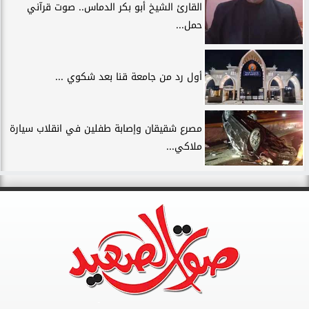
القارئ الشيخ أبو بكر الدماس.. صوت قرآني
حمل...
أول رد من جامعة قنا بعد شكوي ...
مصرع شقيقان وإصابة طفلين في انقلاب سيارة
ملاكي...