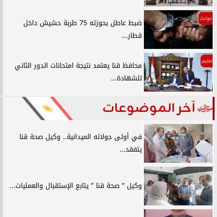
حوادث
ضبط عاطل بحوزته 75 طربة حشيش داخل
قطار...
تعليم
محافظ قنا يعتمد نتيجة امتحانات الدور الثاني
للشهادة...
آخر الموضوعات
في أولى جولاته الميدانية.. وكيل صحة قنا
يتفقد...
وكيل ” صحة قنا ” يتابع الإستقبال والعمليات...