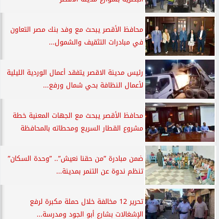
محافظ الأقصر يبحث مع وفد بنك مصر التعاون
في مبادرات التثقيف والشمول...
رئيس مدينة الاقصر يتفقد أعمال الوردية الليلية
لأعمال النظافة بحي شمال ورفع...
محافظ الأقصر يبحث مع الجهات المعنية خطة
مشروع القطار السريع ومحطاته بالمحافظة
ضمن مبادرة ”من حقنا نعيش”.. ”وحدة السكان”
تنظم ندوة عن التنمر بمدينة...
تحرير 12 مخالفة خلال حملة مكبرة لرفع
الإشغالات بشارع أبو الجود ومدرسة...