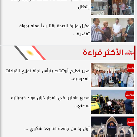
إشغال...
وكيل وزارة الصحة بقنا يبدأ عمله بجولة
تفقدية...
الأكثر قراءة
تعليم
مدير تعليم أبوتشت يترأس لجنة توزيع القيادات
المدرسية...
حوادث
مصرع عاملين في انفجار خزان مواد كيميائية
بمصنع...
تعليم
أول رد من جامعة قنا بعد شكوي ...