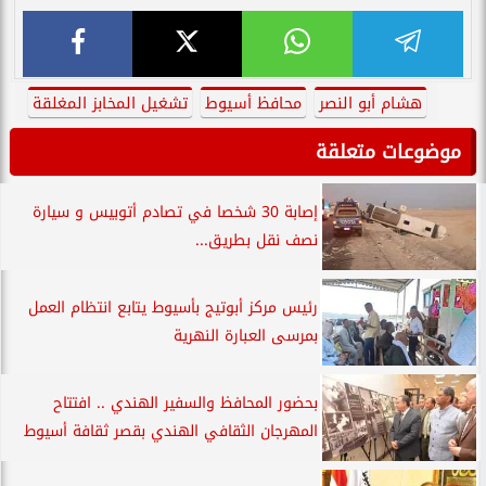
هشام أبو النصر
محافظ أسيوط
تشغيل المخابز المغلقة
موضوعات متعلقة
إصابة 30 شخصا في تصادم أتوبيس و سيارة
نصف نقل بطريق...
رئيس مركز أبوتيج بأسيوط يتابع انتظام العمل
بمرسى العبارة النهرية
بحضور المحافظ والسفير الهندي .. افتتاح
المهرجان الثقافي الهندي بقصر ثقافة أسيوط