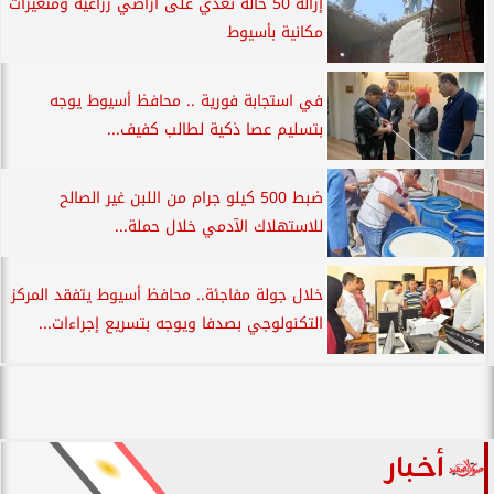
إزالة 50 حالة تعدي على أراضي زراعية ومتغيرات
مكانية بأسيوط
في استجابة فورية .. محافظ أسيوط يوجه
بتسليم عصا ذكية لطالب كفيف...
ضبط 500 كيلو جرام من اللبن غير الصالح
للاستهلاك الآدمي خلال حملة...
خلال جولة مفاجئة.. محافظ أسيوط يتفقد المركز
التكنولوجي بصدفا ويوجه بتسريع إجراءات...
أخبار