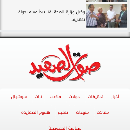
وكيل وزارة الصحة بقنا يبدأ عمله بجولة
تفقدية...
أخبار
تحقيقات
حوادث
ملاعب
تراث
سوشيال
مقالات
منوعات
تعليم
هموم الصعايدة
سياسة الخصوصية