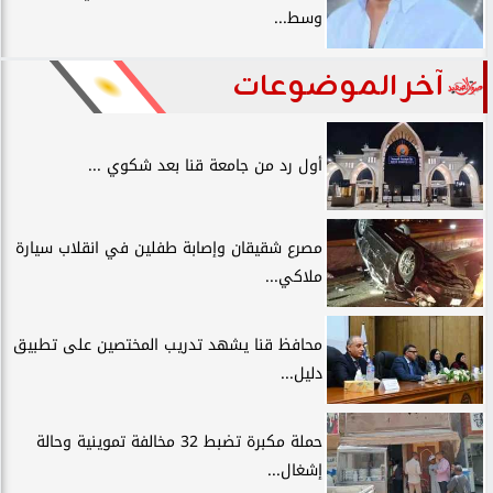
وسط...
آخر الموضوعات
أول رد من جامعة قنا بعد شكوي ...
مصرع شقيقان وإصابة طفلين في انقلاب سيارة
ملاكي...
محافظ قنا يشهد تدريب المختصين على تطبيق
دليل...
حملة مكبرة تضبط 32 مخالفة تموينية وحالة
إشغال...