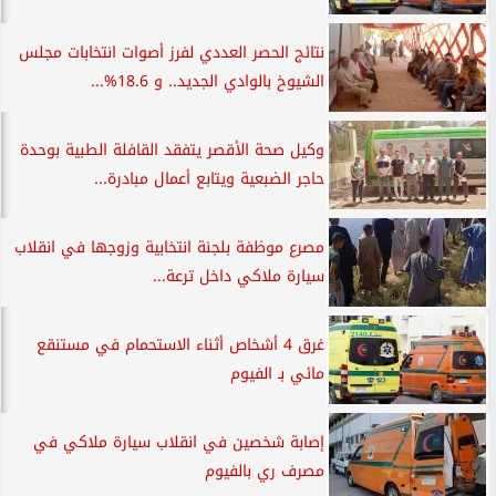
نتائج الحصر العددي لفرز أصوات انتخابات مجلس
الشيوخ بالوادي الجديد.. و 18.6%...
وكيل صحة الأقصر يتفقد القافلة الطبية بوحدة
حاجر الضبعية ويتابع أعمال مبادرة...
مصرع موظفة بلجنة انتخابية وزوجها في انقلاب
سيارة ملاكي داخل ترعة...
غرق 4 أشخاص أثناء الاستحمام في مستنقع
مائي بـ الفيوم
إصابة شخصين في انقلاب سيارة ملاكي في
مصرف ري بالفيوم