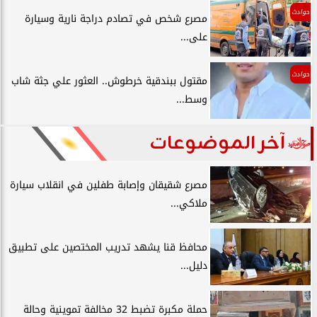
حوادث
مصرع شخص في تصادم دراجة نارية وسيارة
على...
حوادث
مقتول ببندقية خرطوش.. العثور علي جثة شاب
وسط...
آخر الموضوعات
مصرع شقيقان وإصابة طفلين في انقلاب سيارة
ملاكي...
محافظ قنا يشهد تدريب المختصين على تطبيق
دليل...
حملة مكبرة تضبط 32 مخالفة تموينية وحالة