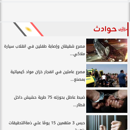
حوادث
مصرع شقيقان وإصابة طفلين في انقلاب سيارة
ملاكي...
مصرع عاملين في انفجار خزان مواد كيميائية
بمصنع...
ضبط عاطل بحوزته 75 طربة حشيش داخل
قطار...
حبس 3 متهمين 15 يومًا علي ذمةالتحقيقات