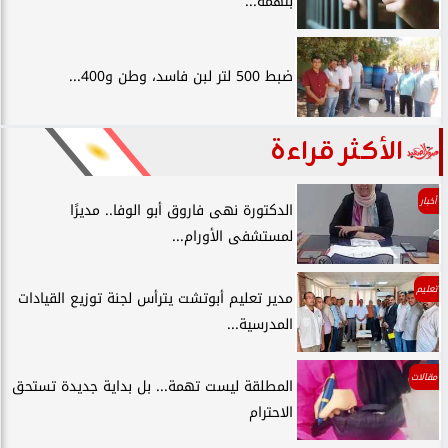
بتهمة...
ضبط 500 لتر لبن فاسد، وطن و400...
الأكثر قراءة
أخبار
الدكتورة نهى فاروق أبو الوفا.. مديرًا
لمستشفى الأورام...
تعليم
مدير تعليم أبوتشت يترأس لجنة توزيع القيادات
المدرسية...
مقالات
المطلقة ليست تهمة... بل بداية جديدة تستحق
الاحترام