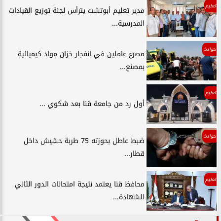
تعليم
مدير تعليم أبوتشت يترأس لجنة توزيع القيادات
المدرسية...
حوادث
مصرع عاملين في انفجار خزان مواد كيميائية
بمصنع...
تعليم
أول رد من جامعة قنا بعد شكوي ...
حوادث
ضبط عاطل بحوزته 75 طربة حشيش داخل
قطار...
تعليم
محافظ قنا يعتمد نتيجة امتحانات الدور الثاني
للشهادة...