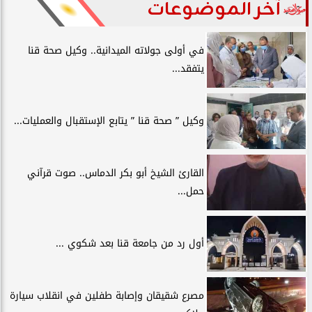
آخر الموضوعات
في أولى جولاته الميدانية.. وكيل صحة قنا
يتفقد...
وكيل ” صحة قنا ” يتابع الإستقبال والعمليات...
القارئ الشيخ أبو بكر الدماس.. صوت قرآني
حمل...
أول رد من جامعة قنا بعد شكوي ...
مصرع شقيقان وإصابة طفلين في انقلاب سيارة