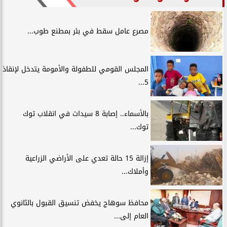
مصرع عامل سقط في بئر بمطنع طوب...
المجلس القومي للطفولة والأمومة يتدخل لإنقاذ
5...
بالأسماء.. إصابة 8 سيدات في انقلاب توك
توك...
إزالة 15 حالة تعدي على الأراضي الزراعية
وأملاك...
محافظ سوهاج يخفض تنسيق القبول بالثانوي
العام إلى...