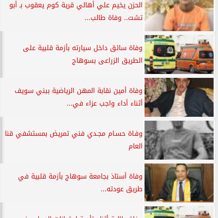
الحزن يخيم علي أهالي قرية كوم يعقوب بـ أبو
تشت.. وفاة طالب...
وفاة سائق داخل سيارته بأزمة قلبية على
الطريق الزراعى بسوهاج
وفاة أمين نقابة المهن الرياضية ببني سويف
أثناء أداء واجب عزاء في...
وفـاة حسـام مجـدي فني تمريض بمستشفي قنا
العام
وفاة أستاذ بجامعة سوهاج بأزمة قلبية في
طريق عودته...