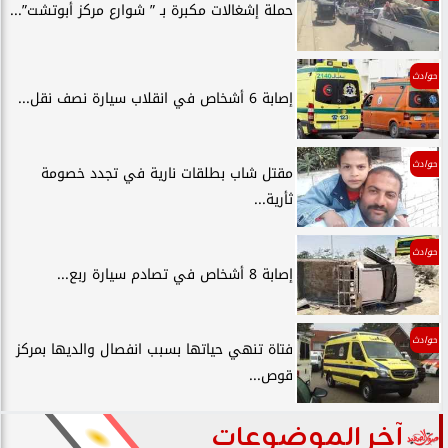
حملة إشغالات مكبرة بـ ” شوارع مركز أبوتشت”...
حوادث
إصابة 6 أشخاص في انقلاب سيارة نصف نقل...
حوادث
مقتل شاب بطلقات نارية في تجدد خصومة
ثأرية...
حوادث
إصابة 8 أشخاص في تصادم سيارة ربع...
حوادث
فتاة تنهي حياتها بسبب انفصال والديها بمركز
قوص...
آخر الموضوعات