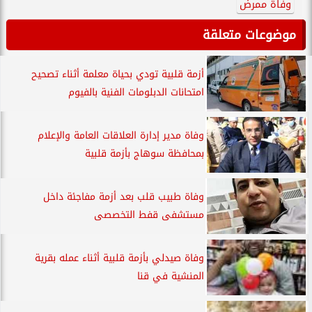
وفاة ممرض
موضوعات متعلقة
أزمة قلبية تودي بحياة معلمة أثناء تصحيح
امتحانات الدبلومات الفنية بالفيوم
وفاة مدير إدارة العلاقات العامة والإعلام
بمحافظة سوهاج بأزمة قلبية
وفاة طبيب قلب بعد أزمة مفاجئة داخل
مستشفى قفط التخصصى
وفاة صيدلي بأزمة قلبية أثناء عمله بقرية
المنشية في قنا