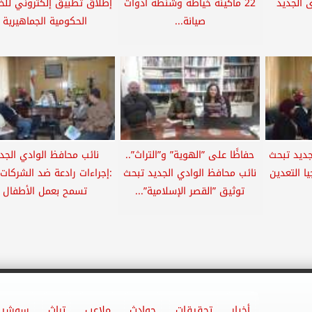
 الجديد
22 ماكينة خياطة وشنطة أدوات
إطلاق تطبيق إلكتروني للخ
صيانة...
الحكومية الجماهيرية
جديد تبحث
حفاظًا على ”الهوية” و”التراث”..
نائب محافظ الوادي الجد
ا التعدين
نائب محافظ الوادي الجديد تبحث
:إجراءات رادعة ضد الشركات
توثيق ”القصر الإسلامية”...
تسمح بعمل الأطفال
أخبار
تحقيقات
حوادث
ملاعب
تراث
سوشيا