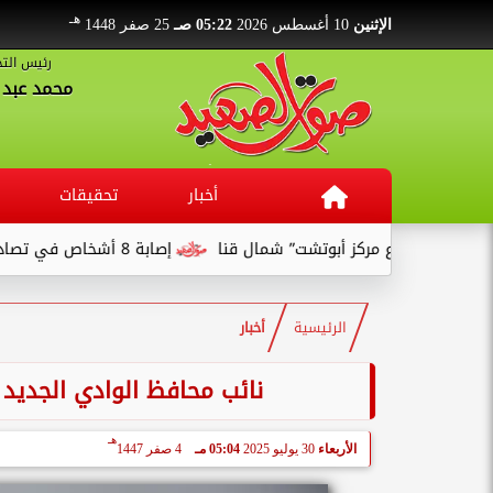
هـ
الإثنين
10 أغسطس 2026
05:22 صـ
25 صفر 1448
رئيس التح
محمد عبد ا
أخبار
تحقيقات
 شوارع مركز أبوتشت” شمال قنا
إصابة 8 أشخاص في تصادم سيارة ربع نقل بـ ”ملاكي” على...
الرئيسية
أخبار
نائب محافظ الوادي الجديد ت
هـ
الأربعاء
30 يوليو 2025
05:04 مـ
4 صفر 1447