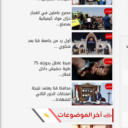
حوادث
مصرع عاملين في انفجار
خزان مواد كيميائية
بمصنع...
تعليم
أول رد من جامعة قنا بعد
شكوي ...
حوادث
ضبط عاطل بحوزته 75
طربة حشيش داخل
قطار...
تعليم
محافظ قنا يعتمد نتيجة
امتحانات الدور الثاني
للشهادة...
آخر الموضوعات