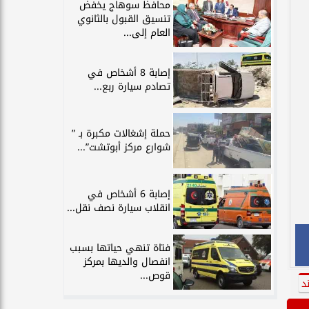
محافظ سوهاج يخفض
تنسيق القبول بالثانوي
العام إلى...
إصابة 8 أشخاص في
تصادم سيارة ربع...
حملة إشغالات مكبرة بـ ”
شوارع مركز أبوتشت”...
إصابة 6 أشخاص في
انقلاب سيارة نصف نقل...
فتاة تنهي حياتها بسبب
انفصال والديها بمركز
قوص...
د