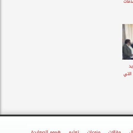
دمات
يد
 التي
ل
مقالات
منوعات
تعليم
هموم الصعايدة