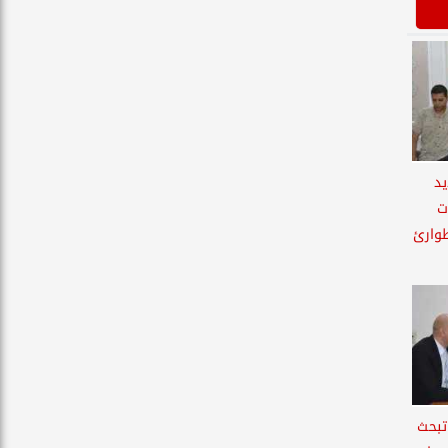
يد
ت
طوارئ
تبحث