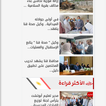
إزالة فورية لحالتى بناء
مخالف بقرية السلامية ...
في أولى جولاته
الميدانية.. وكيل صحة قنا
يتفقد...
وكيل ” صحة قنا ” يتابع
الإستقبال والعمليات...
محافظ قنا يشهد تدريب
المختصين على تطبيق
دليل...
الأكثر قراءة
تعليم
مدير تعليم أبوتشت
يترأس لجنة توزيع
القيادات المدرسية...