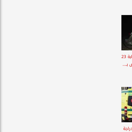
بالأسماء .. مصرع طفلة وإصابة 23
ـ...
راجة