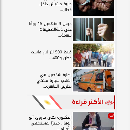
طربة حشيش داخل
قطار...
حبس 3 متهمين 15 يومًا
علي ذمةالتحقيقات
بتهمة...
ضبط 500 لتر لبن فاسد،
وطن و400...
إصابة شخصين في
انقلاب سيارة ملاكي
بطريق القاهرة...
الأكثر قراءة
أخبار
الدكتورة نهى فاروق أبو
الوفا.. مديرًا لمستشفى
الأورام...