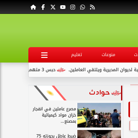
ت
منوعات
تعليم
المديرية ويلتقي العاملين.
حبس 3 متهمين 15 يومًا علي ذمةالتحقيقات بتهمة التنقيب عن الآثار داخل...
حوادث
مصرع عاملين في انفجار
خزان مواد كيميائية
بمصنع...
ضبط عاطل بحوزته 75