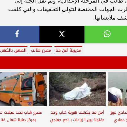
 تبين مصرع حسن .ع.خ، 14 عامًا ، طالب في المرحلة الإعدادية، وتم نقل الجثة إلى
ت الجهات المختصة لتتولى التحقيقات والتي كلفت
شف ملابساتها.
مديرية أمن قنا
مصرع طالب
الصعق بالكهربا
عدادي غرق
أمن قنا يكشف هوية شاب وجد
مصرع شاب تحت عجلات قط
ع حمادي
مقتولا بين الزراعات بـ نجع جمادي
بمركز دشنا شمال قنا