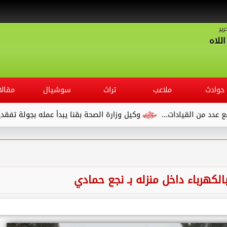
رير
للاه
حوادث
ملاعب
تراث
سوشيال
مقالا
لقيادات...
وكيل وزارة الصحة بقنا يبدأ عمله بجولة تفقدية لديوان 
لكهرباء داخل منزله بـ نجع حمادي