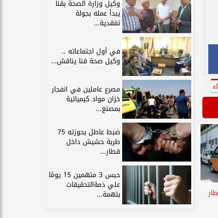
وكيل وزارة الصحة بقنا
يبدأ عمله بجولة
تفقدية...
في أول اجتماعاته ..
وكيل صحة قنا يناقش...
ء
مصرع عاملين في انفجار
خزان مواد كيميائية
بمصنع...
ضبط عاطل بحوزته 75
طربة حشيش داخل
قطار...
حبس 3 متهمين 15 يومًا
علي ذمةالتحقيقات
ار
بتهمة...