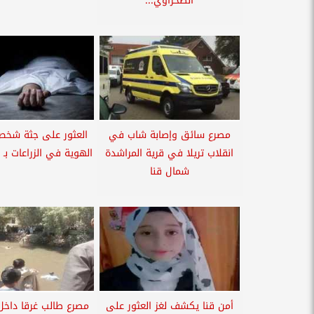
الصحراوي...
مصرع سائق وإصابة شاب في
العثور على جثة شخ
انقلاب تريلا في قرية المراشدة
الهوية في الزراعات بـ
شمال قنا
أمن قنا يكشف لغز العثور على
مصرع طالب غرقا داخل