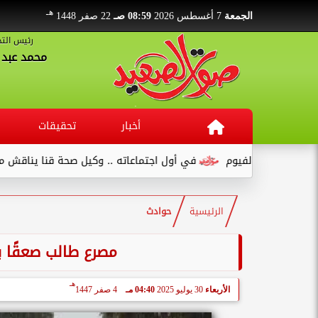
هـ
الجمعة
7 أغسطس 2026
08:59 صـ
22 صفر 1448
رئيس التح
محمد عبد ا
أخبار
تحقيقات
نع بالفيوم
في أول اجتماعاته .. وكيل صحة قنا يناقش مع عدد من ا
الرئيسية
حوادث
مصرع طالب صعقًا با
هـ
الأربعاء
30 يوليو 2025
04:40 مـ
4 صفر 1447