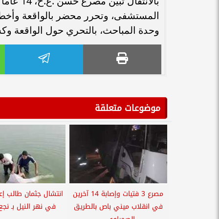
بالانتقال
المستشفى، وتحرر محضر بالواقعة وأخطر
وحدة المباحث، بالتحري حول الواقعة وك
موضوعات متعلقة
مصرع 3 فتيات وإصابة 14 آخرين
انتشال جثمان طالب إ
في انقلاب ميني باص بالطريق
في نهر النيل بـ نج