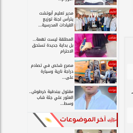
تعليم
مدير تعليم أبوتشت
يترأس لجنة توزيع
القيادات المدرسية...
مقالات
المطلقة ليست تهمة...
بل بداية جديدة تستحق
الاحترام
حوادث
مصرع شخص في تصادم
دراجة نارية وسيارة
على...
حوادث
مقتول ببندقية خرطوش..
العثور علي جثة شاب
وسط...
آخر الموضوعات