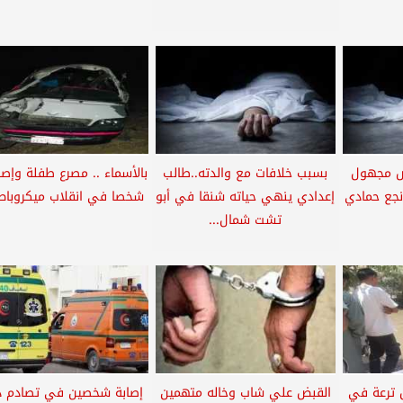
ص مجهول
بسبب خلافات مع والدته..طالب
 نجع حمادي
إعدادي ينهي حياته شنقا في أبو
شخصا في انقلاب ميكروباص ب
تشت شمال...
 ترعة في
القبض علي شاب وخاله متهمين
إصابة شخصين في تصادم د