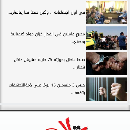
في أول اجتماعاته .. وكيل صحة قنا يناقش...
مصرع عاملين في انفجار خزان مواد كيميائية
بمصنع...
ضبط عاطل بحوزته 75 طربة حشيش داخل
قطار...
حبس 3 متهمين 15 يومًا علي ذمةالتحقيقات
بتهمة...