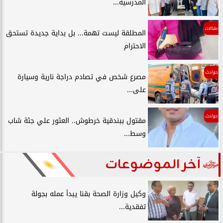
المدرسية...
مقالات
المطلقة ليست تهمة... بل بداية جديدة تستحق
الاحترام
حوادث
مصرع شخص في تصادم دراجة نارية وسيارة
على...
حوادث
مقتول ببندقية خرطوش.. العثور علي جثة شاب
وسط...
آخر الموضوعات
وكيل وزارة الصحة بقنا يبدأ عمله بجولة
تفقدية...