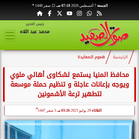
هـ
الجمعة
7 أغسطس 2026
07:18 صـ
22 صفر 1448
رئيس التحرير
محمد عبد اللاه
الرئيسية
هموم الصعايدة
محافظ المنيا يستمع لشكاوى أهالي ملوي
ويوجه بإعانات عاجلة و تنظيم حملة موسعة
لتطهير ترعة الأشمونين
هـ
الثلاثاء
29 يوليو 2025
03:26 مـ
3 صفر 1447