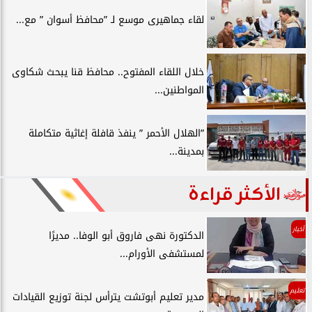
لقاء جماهيرى موسع لـ ”محافظ أسوان ” مع...
خلال اللقاء المفتوح.. محافظ قنا يبحث شكاوى
المواطنين...
”الهلال الأحمر ” ينفذ قافلة إغاثية متكاملة
بمدينة...
الأكثر قراءة
أخبار
الدكتورة نهى فاروق أبو الوفا.. مديرًا
لمستشفى الأورام...
تعليم
مدير تعليم أبوتشت يترأس لجنة توزيع القيادات