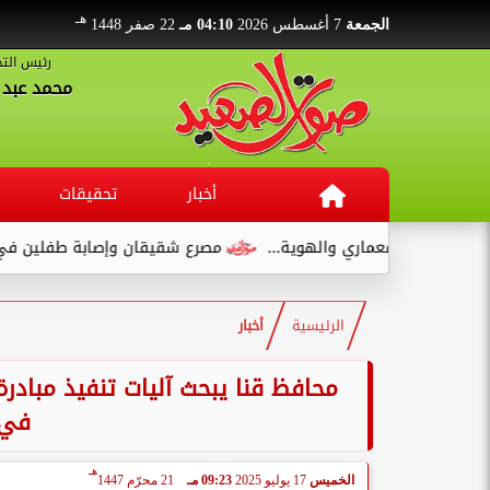
هـ
الجمعة
7 أغسطس 2026
04:10 مـ
22 صفر 1448
رئيس التح
محمد عبد ا
أخبار
تحقيقات
الهوية...
مصرع شقيقان وإصابة طفلين في انقلاب سيارة ملاكي 
الرئيسية
أخبار
محافظ قنا يبحث آليات تنفيذ مبادرة
في 
هـ
الخميس
17 يوليو 2025
09:23 مـ
21 محرّم 1447