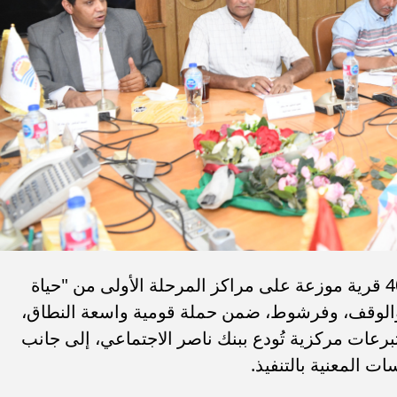
وتستعد محافظة قنا لتنفيذ المبادرة في 40 قرية موزعة على مراكز المرحلة الأولى من "حياة
والوقف، وفرشوط، ضمن حملة قومية واسعة النطاق،
برعات مركزية تُودع ببنك ناصر الاجتماعي، إلى جانب
 المعنية بالتنفيذ.