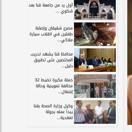
أول رد من جامعة قنا بعد
شكوي ...
مصرع شقيقان وإصابة
طفلين في انقلاب سيارة
ملاكي...
محافظ قنا يشهد تدريب
المختصين على تطبيق
دليل...
حملة مكبرة تضبط 32
مخالفة تموينية وحالة
إشغال...
وكيل وزارة الصحة بقنا
يبدأ عمله بجولة
تفقدية...