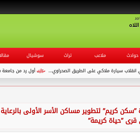
رير
للاه
حوادث
ملاعب
تراث
سوشيال
مقالا
على الطريق الصحراوي...
أول رد من جامعة قنا بعد شكوي طالب ترب
 ”سكن كريم” لتطوير مساكن الأسر الأولى بالرعاية
قرى ”حياة كريمة”