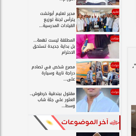
تعليم
مدير تعليم أبوتشت
يترأس لجنة توزيع
القيادات المدرسية...
مقالات
المطلقة ليست تهمة...
بل بداية جديدة تستحق
الاحترام
،
حوادث
مصرع شخص في تصادم
دراجة نارية وسيارة
على...
حوادث
مقتول ببندقية خرطوش..
العثور علي جثة شاب
وسط...
آخر الموضوعات