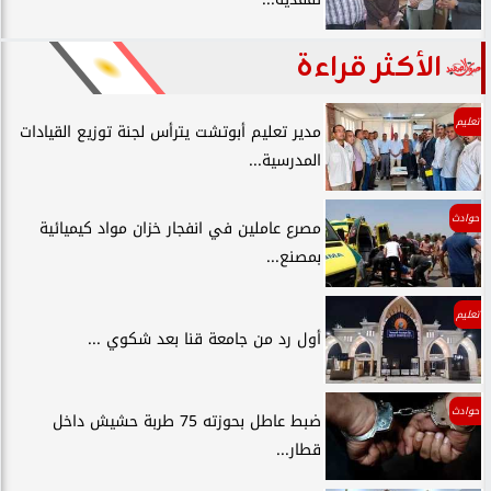
الأكثر قراءة
تعليم
مدير تعليم أبوتشت يترأس لجنة توزيع القيادات
المدرسية...
حوادث
مصرع عاملين في انفجار خزان مواد كيميائية
بمصنع...
تعليم
أول رد من جامعة قنا بعد شكوي ...
حوادث
ضبط عاطل بحوزته 75 طربة حشيش داخل
قطار...