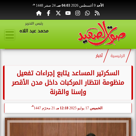
هـ
الأحد
9 أغسطس 2026
04:03 صـ
24 صفر 1448
رئيس التحرير
محمد عبد اللاه
الرئيسية
أخبار
السكرتير المساعد يتابع إجراءات تفعيل
منظومة انتظار المركبات داخل مدن الأقصر
وإسنا والقرنة
هـ
الخميس
17 يوليو 2025
12:18 مـ
21 محرّم 1447