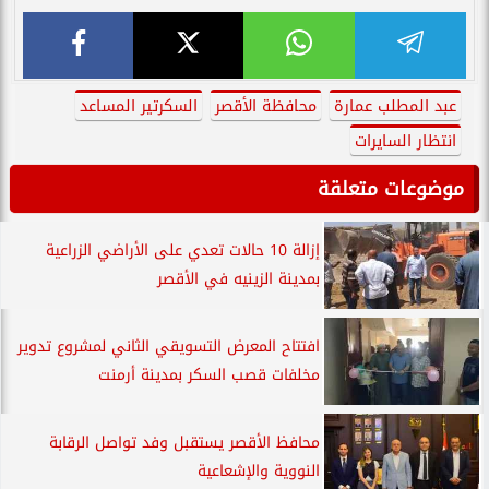
عبد المطلب عمارة
محافظة الأقصر
السكرتير المساعد
انتظار السايرات
موضوعات متعلقة
إزالة 10 حالات تعدي على الأراضي الزراعية
بمدينة الزينيه في الأقصر
افتتاح المعرض التسويقي الثاني لمشروع تدوير
مخلفات قصب السكر بمدينة أرمنت
محافظ الأقصر يستقبل وفد تواصل الرقابة
النووية والإشعاعية