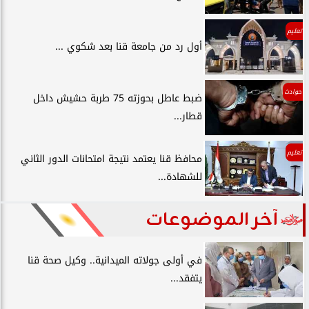
تعليم
أول رد من جامعة قنا بعد شكوي ...
حوادث
ضبط عاطل بحوزته 75 طربة حشيش داخل
قطار...
تعليم
محافظ قنا يعتمد نتيجة امتحانات الدور الثاني
للشهادة...
آخر الموضوعات
في أولى جولاته الميدانية.. وكيل صحة قنا
يتفقد...