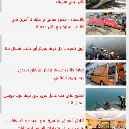
نقل ببني سويف
بالأسماء.. مصرع سائق وإصابة 2 آخرين في
انقلاب سيارة ربع نقل محملة...
غرق تلميذ داخل ترعة بمركز أبو تشت شمال قنا
إصابة طالب صدمه قطار بمزلقان سيدي
عبدالرحيم القنائي
العثور علي جثة عامل غرق في ترعة عزبة يونس
شمال قنا
أغلاق أسواق وتنسيق مع الصحة والأسعاف ..
تعرف علي استعدادات الفيوم لامتحانات...