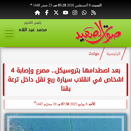
هـ
السبت
8 أغسطس 2026
05:28 صـ
23 صفر 1448
رئيس التحرير
محمد عبد اللاه
الرئيسية
حوادث
بعد اصطدامها بتروسيكل.. مصرع وإصابة 4
اشخاص في انقلاب سيارة ربع نقل داخل ترعة
بقنا
هـ
الأحد
6 يوليو 2025
07:50 مـ
10 محرّم 1447