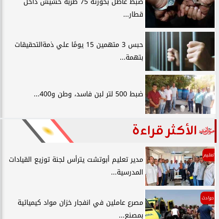
ضبط عاطل بحوزته 75 طربة حشيش داخل
قطار...
حبس 3 متهمين 15 يومًا علي ذمةالتحقيقات
بتهمة...
ضبط 500 لتر لبن فاسد، وطن و400...
الأكثر قراءة
تعليم
مدير تعليم أبوتشت يترأس لجنة توزيع القيادات
المدرسية...
حوادث
مصرع عاملين في انفجار خزان مواد كيميائية
بمصنع...