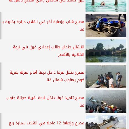
غرق تلميذ في شاطئ وادي البديع بالغردقة
مصرع شاب وإصابة آخر في انقلاب دراجة بخارية بـ
قنا
انتشال جثمان طالب إعدادي غرق في ترعة
الكلابية بالأقصر
مصرع طفل غرقا داخل ترعة أمام منزله بقرية
كوم يعقوب شمال قنا
مصرع تلميذ غرقا داخل ترعة بقرية حجازة جنوب
قنا
مصرع وإصابة 12 عاملا في انقلاب سيارة ربع