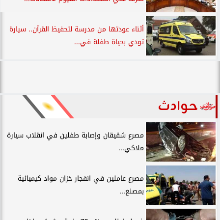
أثناء عودتها من مدرسة لتحفيظ القرآن.. سيارة
تودي بحياة طفلة في...
حوادث
مصرع شقيقان وإصابة طفلين في انقلاب سيارة
ملاكي...
مصرع عاملين في انفجار خزان مواد كيميائية
بمصنع...