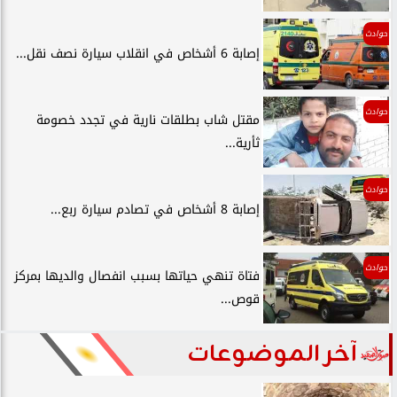
حوادث
إصابة 6 أشخاص في انقلاب سيارة نصف نقل...
حوادث
مقتل شاب بطلقات نارية في تجدد خصومة
ثأرية...
حوادث
إصابة 8 أشخاص في تصادم سيارة ربع...
حوادث
فتاة تنهي حياتها بسبب انفصال والديها بمركز
قوص...
آخر الموضوعات