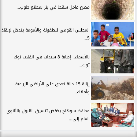
مصرع عامل سقط في بئر بمطنع طوب...
المجلس القومي للطفولة والأمومة يتدخل لإنقاذ
5...
بالأسماء.. إصابة 8 سيدات في انقلاب توك
توك...
إزالة 15 حالة تعدي على الأراضي الزراعية
وأملاك...
محافظ سوهاج يخفض تنسيق القبول بالثانوي
العام إلى...