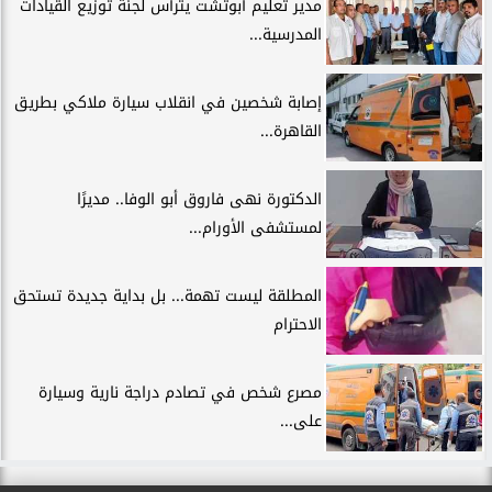
مدير تعليم أبوتشت يترأس لجنة توزيع القيادات
المدرسية...
إصابة شخصين في انقلاب سيارة ملاكي بطريق
القاهرة...
الدكتورة نهى فاروق أبو الوفا.. مديرًا
لمستشفى الأورام...
المطلقة ليست تهمة... بل بداية جديدة تستحق
الاحترام
مصرع شخص في تصادم دراجة نارية وسيارة
على...