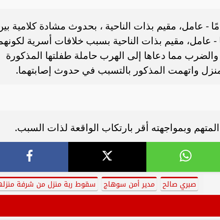
 المصابة وزوجها “علاء ك ا”، 25 عامًا - عامل، مقيم بذات الناحية ، بحدوث مشادة كلامية بي
 وشقيق زوجها “شريف”، 31 عامًا - عامل، مقيم بذات الناحية بسبب خلافات أسرية لكونهم
والضرب مما دعاها إلى الهرب حاملة طفلتها المذكورة
منزل واتهمت المذكور بالتسبب في حدوث إصابتهما.
لمتهم وبمواجهته أقر بارتكاب الواقعة لذات السبب.
صبري صالح
مدير أمن سوهاج
سقوط ربة منزل من شرفة منزله