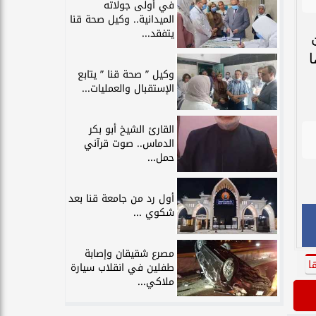
في أولى جولاته
الميدانية.. وكيل صحة قنا
يتفقد...
ن
ا
وكيل ” صحة قنا ” يتابع
الإستقبال والعمليات...
القارئ الشيخ أبو بكر
الدماس.. صوت قرآني
حمل...
أول رد من جامعة قنا بعد
شكوي ...
مصرع شقيقان وإصابة
ا
طفلين في انقلاب سيارة
ملاكي...