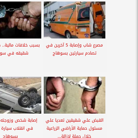
مصرع شاب وإصابة 5 آخرين في
بسبب خلافات مالية.. 
تصادم سيارتين بسوهاج
شقيقه في سو
القبض علي شقيقين تعديا علي
إصابة شخص وزوجته 
مسئول حماية الأراضي الزراعية
في انقلاب سيارة 
خلال حملة لإزالة...
بسوهاج