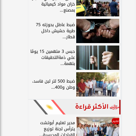
خزان مواد كيميائية
بمصنع...
ضبط عاطل بحوزته 75
طربة حشيش داخل
قطار...
حبس 3 متهمين 15 يومًا
علي ذمةالتحقيقات
بتهمة...
ضبط 500 لتر لبن فاسد،
وطن و400...
الأكثر قراءة
تعليم
مدير تعليم أبوتشت
يترأس لجنة توزيع
القيادات المدرسية...