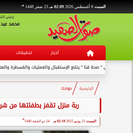
هـ
السبت
8 أغسطس 2026
02:09 مـ
23 صفر 1448
رئيس التح
محمد عبد ا
أخبار
تحقيقات
وكيل ” صحة قنا ” يتابع الإستقبال والعمليات والقسطرة والعنايات بالم
الرئيسية
حوادث
ربة منزل تقفز بطفلتها من ش
هـ
السبت
21 يونيو 2025
02:10 مـ
24 ذو الحجة 1446