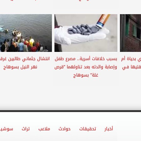
 بحياة أم
بسبب خلافات أسرية.. مصرع طفل
انتشال جثماني طالبين غرق
قتيها في
وإصابة والدته بعد تناولهما ”قرص
نهر النيل بسوهاج
غلة” بسوهاج
أخبار
تحقيقات
حوادث
ملاعب
تراث
سوشيا