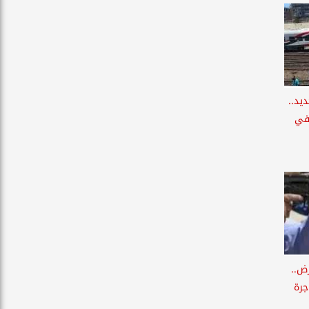
يد..
في
ض..
جرة