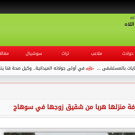
رير
للاه
حوادث
ملاعب
تراث
سوشيال
مقالا
ستشفى ...
في أولى جولاته الميدانية.. وكيل صحة قنا يتفقد مست
رفة منزلها هربا من شقيق زوجها في سوهاج