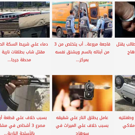
طالب يقتل
فاجعة مروعة.. أب يتخلص من 3
دماء علي شريط السكة الحد
هاج
من أبنائه بالسم ويشنق نفسه
مقتل شاب بطلقات نارية 
بمركز...
محطة جرجا...
وطفلتيه
عامل يطلق النار علي شقيقه
بسبب خلاف علي قطعة أر
ملاكي
بسبب خلاف علي الميراث في
مصرع 3 أشخاص في مشا
سوهاج
بالأسلحة النارية...