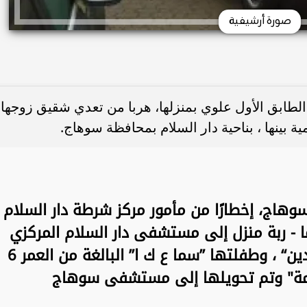
صورة أرشيفية
الطابق الأول علوي بمنزلها، هربا من تعدي شقيق زوجها
بينها ، بناحية دار السلام بمحافظة سوهاج.
وهاج، إخطارًا من مأمور مركز شرطة دار السلام
بوصول “آيات ح ع ح”، 23 عامًا - ربة منزل إلى مستشفى دار السلام المركزي
مصابة “جروح وكدمات بالوجه واليدين“ ، وطفلتها ”سما ع ك ا” البالغة من العمر 6
جمة" وتم تحويلها إلى مستشفى سوهاج