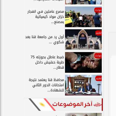
حوادث
مصرع عاملين في انفجار
خزان مواد كيميائية
بمصنع...
تعليم
أول رد من جامعة قنا بعد
شكوي ...
حوادث
ضبط عاطل بحوزته 75
طربة حشيش داخل
قطار...
تعليم
محافظ قنا يعتمد نتيجة
امتحانات الدور الثاني
للشهادة...
آخر الموضوعات