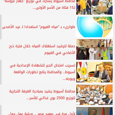
محافظ أسيوط يشارك في توزيع ”جهاز عروسة”
لـ15 فتاة من الأسر الأولى...
طوارىء بـ ”مياه الفيوم” استعدادا لـ عيد الأضحى
حملة لترشيد استهلاك المياه خلال فترة ذبح
الأضاحي في الفيوم
تسريب امتحان الجبر للشهادة الإعدادية في
أسيوط.. والمحافظ يتابع تطورات الواقعة
ويوجه...
محافظ أسيوط يشيد بمبادرة الغرفة التجارية
لتوزيع 2500 بون غذائي للأسر...
لأول مرة في صعيد مصر .. ورشة عمل حول