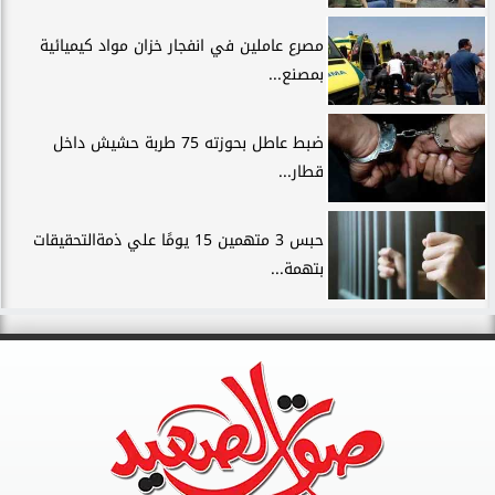
مصرع عاملين في انفجار خزان مواد كيميائية
بمصنع...
ضبط عاطل بحوزته 75 طربة حشيش داخل
قطار...
حبس 3 متهمين 15 يومًا علي ذمةالتحقيقات
بتهمة...