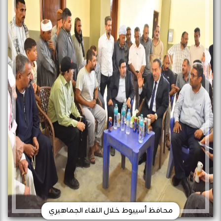
محافظ أسييوط خلال اللقاء الجماهيري