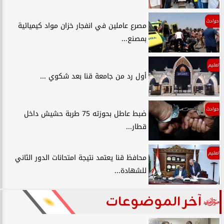
حوادث
مصرع عاملين في انفجار خزان مواد كيميائية
بمصنع...
تعليم
أول رد من جامعة قنا بعد شكوي ...
حوادث
ضبط عاطل بحوزته 75 طربة حشيش داخل
قطار...
تعليم
محافظ قنا يعتمد نتيجة امتحانات الدور الثاني
للشهادة...
آخر الموضوعات