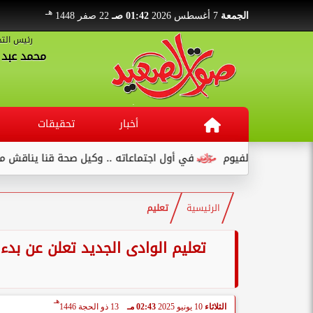
هـ
الجمعة
7 أغسطس 2026
01:42 صـ
22 صفر 1448
رئيس التح
محمد عبد ا
أخبار
تحقيقات
نع بالفيوم
في أول اجتماعاته .. وكيل صحة قنا يناقش مع عدد من ا
الرئيسية
تعليم
تعليم الوادى الجديد تعلن عن بدء ت
هـ
الثلاثاء
10 يونيو 2025
02:43 مـ
13 ذو الحجة 1446