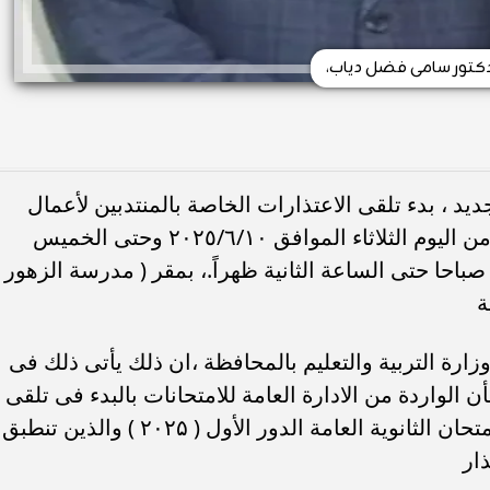
دكتور سامى فضل دياب،
جديد ، بدء تلقى الاعتذارات الخاصة بالمنتدبين لأعمال
امتحانات الثانوية العامة دور أول 2025 ، من اليوم الثلاثاء الموافق ٢٠٢٥/٦/١٠ وحتى الخميس
اعه التاسعة صباحا حتى الساعة الثانية ظهراً.، بمقر ( مدرسة الزهور
ة
رة التربية والتعليم بالمحافظة ،ان ذلك يأتى ذلك فى
ن الواردة من الادارة العامة للامتحانات بالبدء فى تلقى
طلبات الراغبين فى الاعتذار عن اعمال امتحان الثانوية العامة الدور الأول ( ۲۰۲۵ ) والذين تنطبق
ار