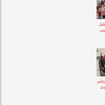
أول
ديد..
يترأس
دات