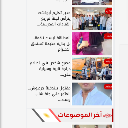
تعليم
مدير تعليم أبوتشت
يترأس لجنة توزيع
القيادات المدرسية...
مقالات
المطلقة ليست تهمة...
بل بداية جديدة تستحق
الاحترام
حوادث
مصرع شخص في تصادم
دراجة نارية وسيارة
على...
حوادث
مقتول ببندقية خرطوش..
العثور علي جثة شاب
وسط...
آخر الموضوعات