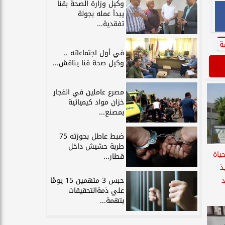
وكيل وزارة الصحة بقنا
يبدأ عمله بجولة
تفقدية...
ة
في أول اجتماعاته ..
وكيل صحة قنا يناقش...
مصرع عاملين في انفجار
خزان مواد كيميائية
بمصنع...
ضبط عاطل بحوزته 75
طربة حشيش داخل
ياة
قطار...
ذ
حبس 3 متهمين 15 يومًا
د
علي ذمةالتحقيقات
بتهمة...