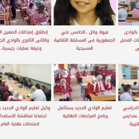
الوادى
فيولا وائل ..الخامس علي
إنطلاق إمتحانات الصفين ال
نات الفصل
الجمهورية فى المسابقة الثقافية
والثانى الثانوى بالوادي الج
ى
المسيحية
وغرفة عمليات رئيسية...
الدراسي
تعليم الوادي الجديد يستكمل
وكيل تعليم الوادي الجديد 
 بمدارس
برنامج المراجعات النهائية
اجتماعا لمناقشة الاستعدا
تربية
لامتحانات نهاية العام
..