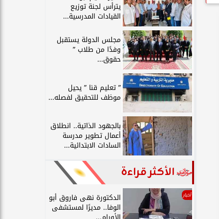
يترأس لجنة توزيع
القيادات المدرسية...
مجلس الدولة يستقبل
وفدًا من طلاب ”
حقوق...
” تعليم قنا ” يحيل
موظف للتحقيق لفصله...
بالجهود الذاتية.. انطلاق
أعمال تطوير مدرسة
السادات الابتدائية...
الأكثر قراءة
أخبار
الدكتورة نهى فاروق أبو
الوفا.. مديرًا لمستشفى
الأورام...