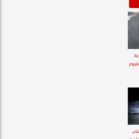
عة
فيوم
شاب