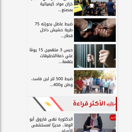
خزان مواد كيميائية
بمصنع...
ضبط عاطل بحوزته 75
طربة حشيش داخل
قطار...
حبس 3 متهمين 15 يومًا
علي ذمةالتحقيقات
بتهمة...
ضبط 500 لتر لبن فاسد،
وطن و400...
الأكثر قراءة
أخبار
الدكتورة نهى فاروق أبو
الوفا.. مديرًا لمستشفى
الأورام...