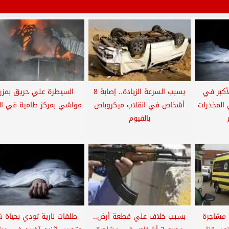
أكبر في
بسبب السرعة الزيادة.. إصابة 8
السيطرة علي حريق بمزر
المخدرات
أشخاص في انقلاب ميكروباص
مواشي بمركز طامية في ال
بالفيوم
في مشاجرة
بسبب خلاف علي قطعة أرض..
طلقات نارية تودي بحياة 