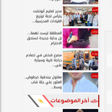
تعليم
مدير تعليم أبوتشت
يترأس لجنة توزيع
القيادات المدرسية...
مقالات
المطلقة ليست تهمة...
بل بداية جديدة تستحق
الاحترام
حوادث
مصرع شخص في تصادم
دراجة نارية وسيارة
على...
حوادث
مقتول ببندقية خرطوش..
العثور علي جثة شاب
وسط...
آخر الموضوعات