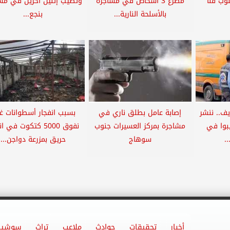
وب قنا
مصرع 3 أشخاص في مشاجرة
وتصيب إثنين آخرين في مش
بالأسلحة النارية...
بنجع...
ف.. ننشر
إصابة عامل بطلق ناري في
بسبب انفجار أسطوانات غاز
 أصيبوا في
مشاجرة بمركز العسيرات جنوب
نفوق 5000 كتكوت في ا
.
سوهاج
حريق بمزرعة دواجن...
أخبار
تحقيقات
حوادث
ملاعب
تراث
سوشيا