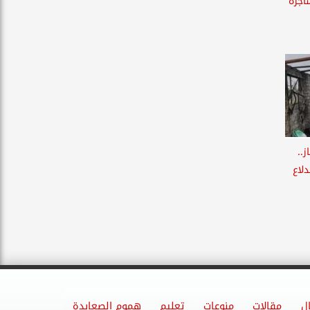
اجرة
..
ندلاع
ل
مقالات
منوعات
تعليم
هموم الصعايدة