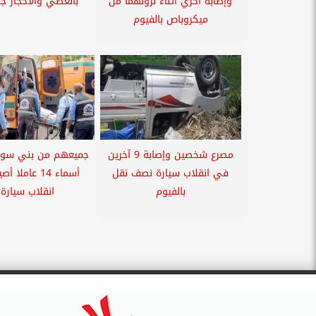
وإصابة أخري أثناء نزولهما من
بالعصي والأحجار جن
ميكروباص بالفيوم
مصرع شخصين وإصابة 9 آخرين
جميعهم من بني سوي
في انقلاب سيارة نصف نقل
أسماء 14 عاملا
بالفيوم
انقلاب سيارة..