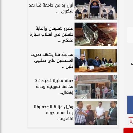
أول رد من جامعة قنا بعد
شكوي ...
مصرع شقيقان وإصابة
طفلين في انقلاب سيارة
ملاكي...
محافظ قنا يشهد تدريب
المختصين على تطبيق
دليل...
حملة مكبرة تضبط 32
مخالفة تموينية وحالة
إشغال...
وكيل وزارة الصحة بقنا
يبدأ عمله بجولة
تفقدية...
ة