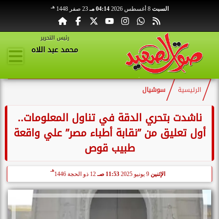
هـ
السبت
8 أغسطس 2026
04:14 مـ
23 صفر 1448
رئيس التحرير
محمد عبد اللاه
الرئيسية
سوشيال
ناشدت بتحري الدقة في تناول المعلومات..
أول تعليق من ”نقابة أطباء مصر” علي واقعة
طبيب قوص
هـ
الإثنين
9 يونيو 2025
11:53 صـ
12 ذو الحجة 1446