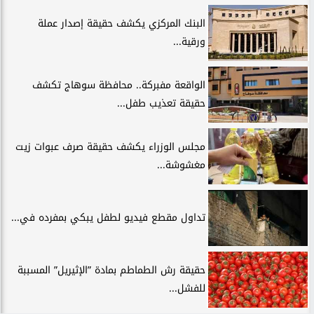
البنك المركزي يكشف حقيقة إصدار عملة
ورقية...
الواقعة مفبركة.. محافظة سوهاج تكشف
حقيقة تعذيب طفل...
مجلس الوزراء يكشف حقيقة صرف عبوات زيت
مغشوشة...
تداول مقطع فيديو لطفل يبكي بمفرده في...
حقيقة رش الطماطم بمادة ”الإثيريل” المسببة
للفشل...