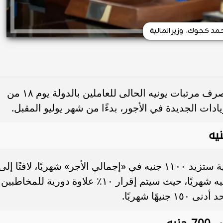
مد كجوك، وزير المالية
أكد أحمد كجوك، وزير المالية، أنه سيتم صرف مرتبات يونيه الحالى للعاملين بالدولة يوم ١٨ من
دات الجديدة في الأجور، بدءًا من شهر يوليو المقبل.
وأضاف وزير المالية، أن أقل درجة وظيفية ستزيد ١١٠٠ جنيه في «إجمالي الأجر» شهريًا، لافتًا إلى
أن الحد الأدنى للأجور لا يقل عن ٧٠٠٠ جنيه شهريًا، حيث سيتم إقرار ١٠٪ علاوة دورية للمخاطبين