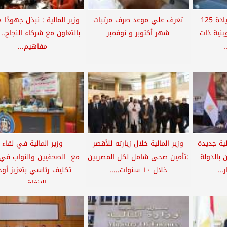
ابتداءا من اليوم .. زيادة 125
تعرف علي موعد صرف مرتبات
وزير المالية : نبذل جهودًا ح
ينية ذات
شهر أكتوبر و نوفمبر
بالتعاون مع شركاء النجاح.. 
.
مفاهيم...
لية جديدة
وزير المالية خلال زيارته للأقصر
وزير المالية في لقاء
 بالدولة
:تأمين صحى شامل لكل المصريين
مع الصحفيين والنواب في 
خلال ١٠ سنوات.....
تكليف رئاسي بتعزيز أوج
الإنفاق...