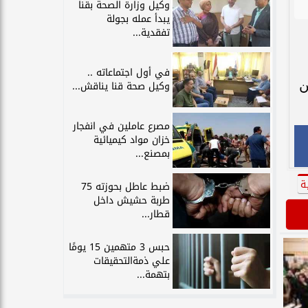
وكيل وزارة الصحة بقنا
يبدأ عمله بجولة
تفقدية...
في أول اجتماعاته ..
ين
وكيل صحة قنا يناقش...
مصرع عاملين في انفجار
خزان مواد كيميائية
بمصنع...
ة
ضبط عاطل بحوزته 75
طربة حشيش داخل
قطار...
حبس 3 متهمين 15 يومًا
علي ذمةالتحقيقات
بتهمة...