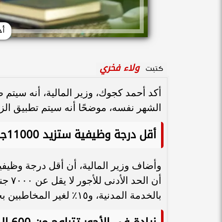
أح
ولاء فخري
كتبت
الشهر نفسه، موضحًا أنه سيتم تطبيق الزيا
أقل درجة وظيفية ستزيد 11000جنيه
بالخدمة المدنية، و١٥٪ لغير المخاطبين بحد أدنى ١٥٠ جنيهًا شهريًا.