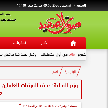
هـ
الجمعة
7 أغسطس 2026
09:50 صـ
22 صفر 1448
رئيس التح
محمد عبد ا
أخبار
تحقيقات
ع بالفيوم
في أول اجتماعاته .. وكيل صحة قنا يناقش مع عدد من ال
الرئيسية
أخبار
م
هـ
السبت
7 يونيو 2025
08:23 مـ
10 ذو الحجة 1446