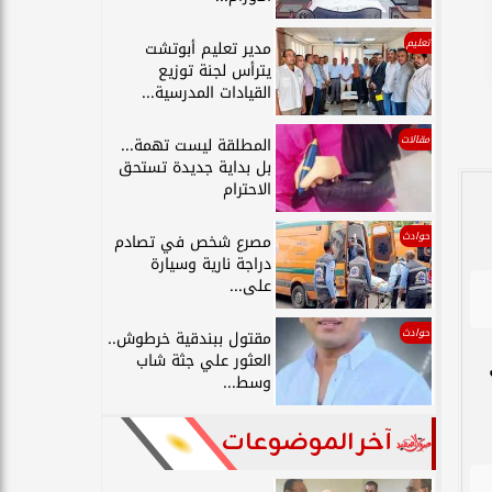
تعليم
مدير تعليم أبوتشت
يترأس لجنة توزيع
القيادات المدرسية...
مقالات
المطلقة ليست تهمة...
بل بداية جديدة تستحق
الاحترام
حوادث
مصرع شخص في تصادم
دراجة نارية وسيارة
على...
حوادث
مقتول ببندقية خرطوش..
العثور علي جثة شاب
وسط...
آخر الموضوعات