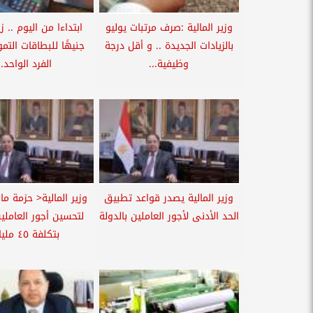
وزير المالية :صرف مرتبات يوليو
بالزيادات الجديدة .. و أقل درجة
جنيهًا للبطاقات التمو
وظيفية...
الفرد الواحد..
وزير المالية يصدر قواعد تطبيق
وزير المالية< حزمة ما
الحد الأدنى لأجور العاملين بالدولة
لتحسين أجور العاملين
بتكلفة ٤٥ مليار...