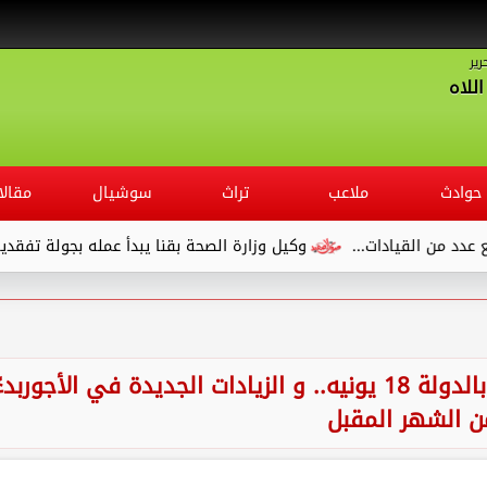
رير
للاه
حوادث
ملاعب
تراث
سوشيال
مقالا
قيادات...
وكيل وزارة الصحة بقنا يبدأ عمله بجولة تفقدية لديوان ا
وزير المالية: صرف المرتبات للعاملين بالدولة 18 يونيه.. و الزيادات الجديدة في الأجوربد
ن الشهر المقبل