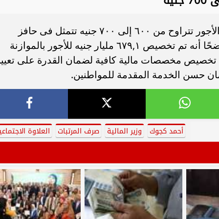
وأشار كجوك، إلى أنه أن هناك زيادة فى الأجور تتراوح من ٦٠٠ إلى ٧٠٠ جنيه تتمثل فى حافز
إضافى بقيمة مقطوعة لكل العاملين، موضحًا أنه تم تخصيص ٦٧٩,١ مليار جنيه للأجور بالموازنة
ل نمو سنوي ١٨,١٪، كما تم تخصيص مخصصات مالية كافية لضمان القدرة على تعي
ان حسن الخدمة المقدمة للمواطنين.
أحمد كجوك
وزير المالية
صرف المرتبات
العلاوة الاجتماعي