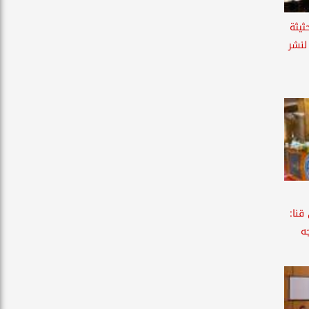
ثيثة
لنشر
قنا:
ه