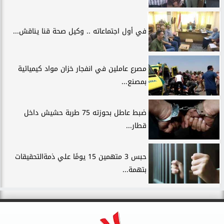
في أول اجتماعاته .. وكيل صحة قنا يناقش...
مصرع عاملين في انفجار خزان مواد كيميائية
بمصنع...
ضبط عاطل بحوزته 75 طربة حشيش داخل
قطار...
حبس 3 متهمين 15 يومًا علي ذمةالتحقيقات
بتهمة...