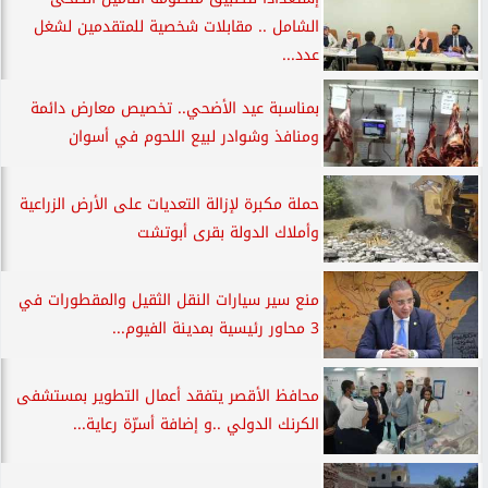
الشامل .. مقابلات شخصية للمتقدمين لشغل
عدد...
بمناسبة عيد الأضحي.. تخصيص معارض دائمة
ومنافذ وشوادر لبيع اللحوم في أسوان
حملة مكبرة لإزالة التعديات على الأرض الزراعية
وأملاك الدولة بقرى أبوتشت
منع سير سيارات النقل الثقيل والمقطورات في
3 محاور رئيسية بمدينة الفيوم...
محافظ الأقصر يتفقد أعمال التطوير بمستشفى
الكرنك الدولي ..و إضافة أسرّة رعاية...