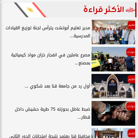
الأكثر قراءة
تعليم
مدير تعليم أبوتشت يترأس لجنة توزيع القيادات
المدرسية...
حوادث
مصرع عاملين في انفجار خزان مواد كيميائية
بمصنع...
تعليم
أول رد من جامعة قنا بعد شكوي ...
حوادث
ضبط عاطل بحوزته 75 طربة حشيش داخل
قطار...
تعليم
محافظ قنا يعتمد نتيجة امتحانات الدور الثاني