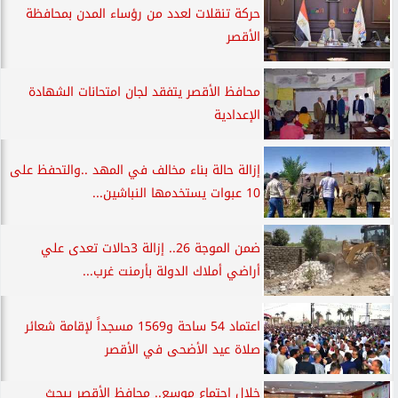
حركة تنقلات لعدد من رؤساء المدن بمحافظة
الأقصر
محافظ الأقصر يتفقد لجان امتحانات الشهادة
الإعدادية
إزالة حالة بناء مخالف في المهد ..والتحفظ على
10 عبوات يستخدمها النباشين...
ضمن الموجة 26.. إزالة 3حالات تعدى علي
أراضي أملاك الدولة بأرمنت غرب...
اعتماد 54 ساحة و1569 مسجداً لإقامة شعائر
صلاة عيد الأضحى في الأقصر
خلال اجتماع موسع.. محافظ الأقصر يبحث