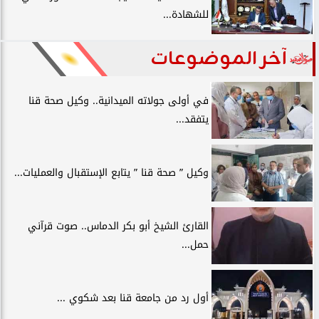
للشهادة...
آخر الموضوعات
في أولى جولاته الميدانية.. وكيل صحة قنا
يتفقد...
وكيل ” صحة قنا ” يتابع الإستقبال والعمليات...
القارئ الشيخ أبو بكر الدماس.. صوت قرآني
حمل...
أول رد من جامعة قنا بعد شكوي ...