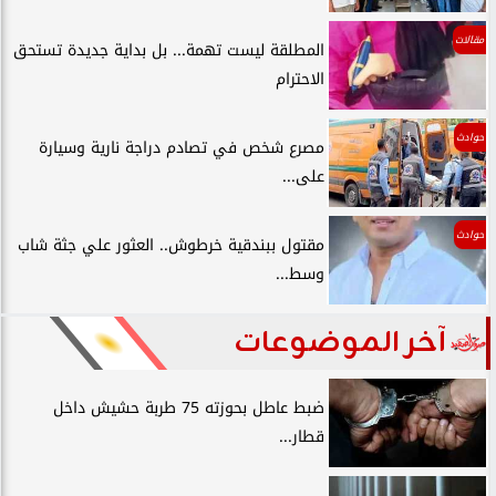
مقالات
المطلقة ليست تهمة... بل بداية جديدة تستحق
الاحترام
حوادث
مصرع شخص في تصادم دراجة نارية وسيارة
على...
حوادث
مقتول ببندقية خرطوش.. العثور علي جثة شاب
وسط...
آخر الموضوعات
ضبط عاطل بحوزته 75 طربة حشيش داخل
قطار...