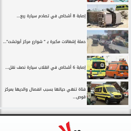
إصابة 8 أشخاص في تصادم سيارة ربع...
حملة إشغالات مكبرة بـ ” شوارع مركز أبوتشت”...
إصابة 6 أشخاص في انقلاب سيارة نصف نقل...
فتاة تنهي حياتها بسبب انفصال والديها بمركز
قوص...