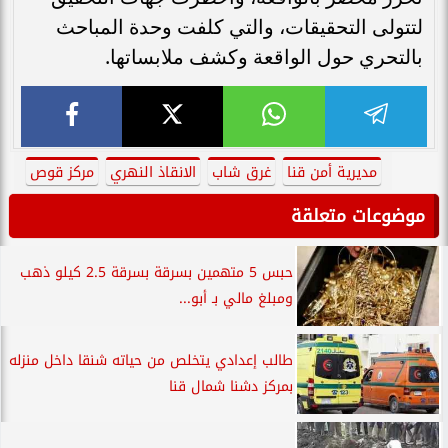
لتتولى التحقيقات، والتي كلفت وحدة المباحث
بالتحري حول الواقعة وكشف ملابساتها.
مديرية أمن قنا
غرق شاب
الانقاذ النهري
مركز قوص
موضوعات متعلقة
حبس 5 متهمين بسرقة بسرقة 2.5 كيلو ذهب
ومبلغ مالي بـ أبو...
طالب إعدادي يتخلص من حياته شنقا داخل منزله
بمركز دشنا شمال قنا