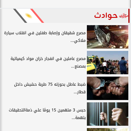
حوادث
مصرع شقيقان وإصابة طفلين في انقلاب سيارة
ملاكي...
مصرع عاملين في انفجار خزان مواد كيميائية
بمصنع...
ضبط عاطل بحوزته 75 طربة حشيش داخل
قطار...
حبس 3 متهمين 15 يومًا علي ذمةالتحقيقات
بتهمة...