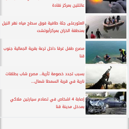
عائلتين بمركز نقادة
العثورعلى جثة طافية فوق سطح مياه نهر النيل
بمنطقة الخزان بمركزأبوتشت
مصرع طفل غرقا داخل ترعة بقرية الجمالية جنوب
قنا
بسبب تجدد خصومة ثأرية.. مصرع شاب بطلقات
نارية في قرية السمطا شمال...
إصابة 4 اشخاص في تصادم سيارتين ملاكي
بمدخل مدينة قنا