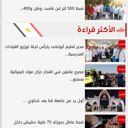
ضبط 500 لتر لبن فاسد، وطن و400...
الأكثر قراءة
تعليم
مدير تعليم أبوتشت يترأس لجنة توزيع القيادات
المدرسية...
حوادث
مصرع عاملين في انفجار خزان مواد كيميائية
بمصنع...
تعليم
أول رد من جامعة قنا بعد شكوي ...
حوادث
ضبط عاطل بحوزته 75 طربة حشيش داخل