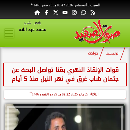
هـ
السبت
8 أغسطس 2026
06:47 مـ
23 صفر 1448
رئيس التحرير
محمد عبد اللاه
الرئيسية
حوادث
قوات الإنقاذ النهري بقنا تواصل البحث عن
جثمان شاب غرق في نهر النيل منذ 5 أيام
هـ
الثلاثاء
27 مايو 2025
02:22 مـ
29 ذو القعدة 1446