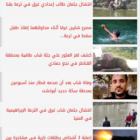
انتشال جثمان طالب إعدادي غرق في ترعة بقنا
مصرع شابين غرقا أثناء محاولتهما إنقاذ طفل
سقط في ترعة...
كشف لغز العثور علي جثة شاب طافية بمنطقة
القناطر في نجع حمادي
وفاة شاب بعد أن صدمه قطار منذ أسبوعين
بمحطة سكة حديد أبوتشت
انتشال جثمان شاب غرق في الترعة الإبراهيمية
في المنيا
إصابة 3 أشخاص بطلقات نارية في مشاجرة بين