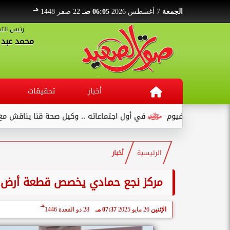
هـ
الجمعة
7 أغسطس 2026
06:05 صـ
22 صفر 1448
رئيس التح
محمد عبد ا
أخبار
تحقيقات
في أول اجتماعاته .. وكيل صحة قنا يناقش مع عدد من القيادات...
الرئيسية
أخبار
مركز نجع حمادي يخصص قطعة أرض با
هـ
الإثنين
26 مايو 2025
07:37 مـ
28 ذو القعدة 1446