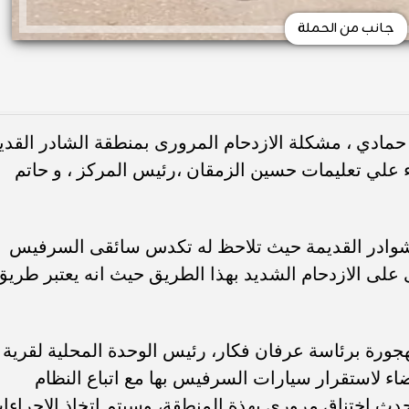
جانب من الحملة
 حمادي ، مشكلة الازدحام المرورى بمنطقة الشادر القدي
 علي تعليمات حسين الزمقان ،رئيس المركز ، و حاتم
شوادر القديمة حيث تلاحظ له تكدس سائقى السرفيس
 على الازدحام الشديد بهذا الطريق حيث انه يعتبر طريق
بهجورة برئاسة عرفان فكار، رئيس الوحدة المحلية لقرية
ء لاستقرار سيارات السرفيس بها مع اتباع النظام
دث اختناق مرورى بهذة المنطقة، وسيتم اتخاذ الإجراءا