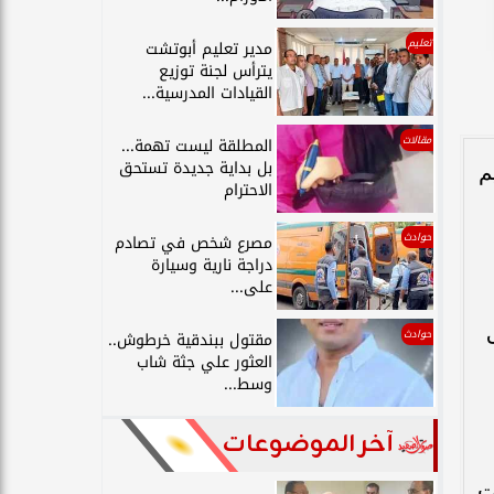
تعليم
مدير تعليم أبوتشت
يترأس لجنة توزيع
القيادات المدرسية...
مقالات
المطلقة ليست تهمة...
بل بداية جديدة تستحق
م
الاحترام
حوادث
مصرع شخص في تصادم
دراجة نارية وسيارة
على...
حوادث
مقتول ببندقية خرطوش..
العثور علي جثة شاب
وسط...
آخر الموضوعات
ت