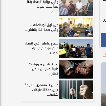
وكيل وزارة الصحة بقنا
يبدأ عمله بجولة
تفقدية...
ر
في أول اجتماعاته ..
وكيل صحة قنا يناقش...
مصرع عاملين في انفجار
خزان مواد كيميائية
بمصنع...
س
ضبط عاطل بحوزته 75
طربة حشيش داخل
قطار...
حبس 3 متهمين 15 يومًا
علي ذمةالتحقيقات
بتهمة...