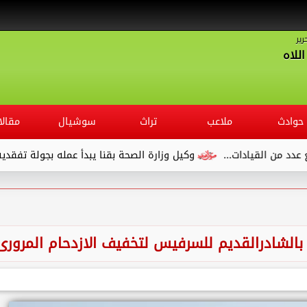
رير
للاه
حوادث
ملاعب
تراث
سوشيال
مقالا
وكيل وزارة الصحة بقنا يبدأ عمله بجولة تفقدية لديوان المديرية وي
لشادرالقديم للسرفيس لتخفيف الازدحام المرورى