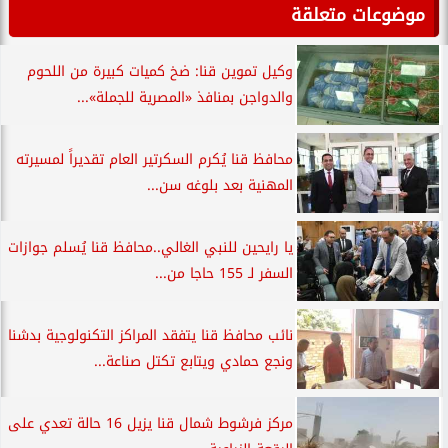
موضوعات متعلقة
وكيل تموين قنا: ضخ كميات كبيرة من اللحوم
والدواجن بمنافذ «المصرية للجملة»...
محافظ قنا يُكرم السكرتير العام تقديراً لمسيرته
المهنية بعد بلوغه سن...
يا رايحين للنبي الغالي..محافظ قنا يُسلم جوازات
السفر لـ 155 حاجا من...
نائب محافظ قنا يتفقد المراكز التكنولوجية بدشنا
ونجع حمادي ويتابع تكتل صناعة...
مركز فرشوط شمال قنا يزيل 16 حالة تعدي على