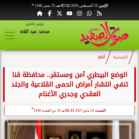
هـ
الإثنين
10 أغسطس 2026
07:52 صـ
25 صفر 1448
رئيس التحرير
محمد عبد اللاه
الرئيسية
أخبار
الوضع البيطري آمن ومستقر.. محافظة قنا
تنفي انتشار أمراض الحمى القلاعية والجلد
العقدي وجدري الأغنام
هـ
السبت
24 مايو 2025
02:11 مـ
26 ذو القعدة 1446