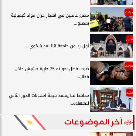
حوادث
مصرع عاملين في انفجار خزان مواد كيميائية
بمصنع...
تعليم
أول رد من جامعة قنا بعد شكوي ...
حوادث
ضبط عاطل بحوزته 75 طربة حشيش داخل
قطار...
تعليم
محافظ قنا يعتمد نتيجة امتحانات الدور الثاني
للشهادة...
آخر الموضوعات