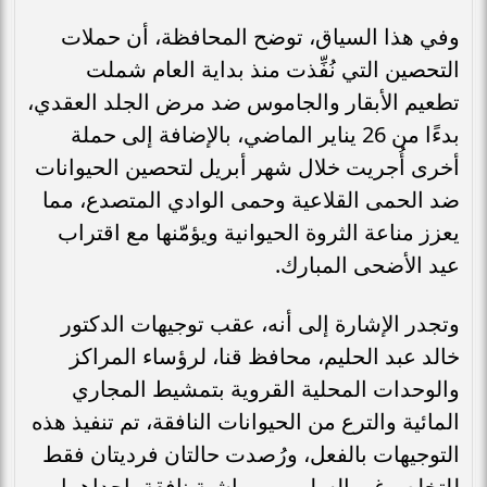
وفي هذا السياق، توضح المحافظة، أن حملات
التحصين التي نُفِّذت منذ بداية العام شملت
تطعيم الأبقار والجاموس ضد مرض الجلد العقدي،
بدءًا من 26 يناير الماضي، بالإضافة إلى حملة
أخرى أُجريت خلال شهر أبريل لتحصين الحيوانات
ضد الحمى القلاعية وحمى الوادي المتصدع، مما
يعزز مناعة الثروة الحيوانية ويؤمّنها مع اقتراب
عيد الأضحى المبارك.
وتجدر الإشارة إلى أنه، عقب توجيهات الدكتور
خالد عبد الحليم، محافظ قنا، لرؤساء المراكز
والوحدات المحلية القروية بتمشيط المجاري
المائية والترع من الحيوانات النافقة، تم تنفيذ هذه
التوجيهات بالفعل، ورُصدت حالتان فرديتان فقط
للتخلص غير السليم من ماشية نافقة، إحداهما