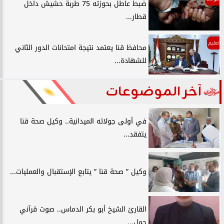
ضبط عاطل بحوزته 75 طربة حشيش داخل
قطار...
تعليم
محافظ قنا يعتمد نتيجة امتحانات الدور الثاني
للشهادة...
آخر الموضوعات
في أولى جولاته الميدانية.. وكيل صحة قنا
يتفقد...
وكيل ” صحة قنا ” يتابع الإستقبال والعمليات...
القارئ الشيخ أبو بكر الدماس.. صوت قرآني
حمل...