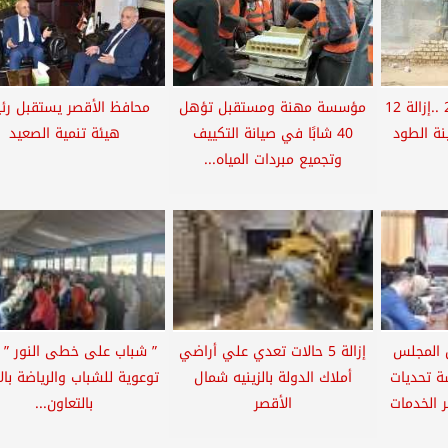
ضمن أعمال الموجة 26 ..إزالة 12
مؤسسة مهنة ومستقبل تؤهل
محافظ الأقصر يستقبل ر
ينة الطود
40 شابًا في صيانة التكييف
هيئة تنمية الصعيد
وتجميع مبردات المياه...
 المجلس
إزالة 5 حالات تعدي علي أراضي
” شباب على خطى النور ” 
ة تحديات
أملاك الدولة بالزينيه شمال
توعوية للشباب والرياضة بال
ر الخدمات
الأقصر
بالتعاون...