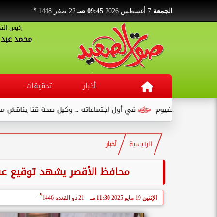
هـ
الجمعة
7 أغسطس 2026
09:45 صـ
22 صفر 1448
رئيس التح
محمد عبد ا
أخبار
تحقيقات
صنع بالفيوم
في أول اجتماعاته .. وكيل صحة قنا يناقش مع عدد من 
الرئيسية
أخبار
محافظ الأقصر يشهد توقيع عقد
هـ
الإثنين
19 مايو 2025
11:30 مـ
21 ذو القعدة 1446