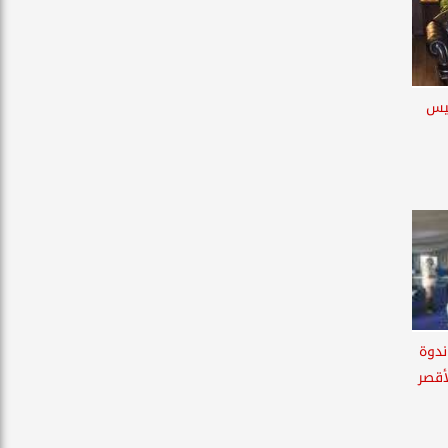
ئيس
ندوة
أقصر