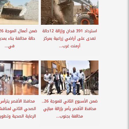
استرداد 391 فدان وإزالة 12حالة
تعدى على أراضي زراعية بمركز
حالة مخالفة بناء بمد
أرمنت غرب...
في...
ضمن الأسبوع الثاني للموجة 26..
محافظ الأقصر يترأس
محافظ الأقصر يأمر بإزالة مبانٍي
الصحي الثاني لمناقش
مخالفة بجنوب...
الرعاية الصحية وتطوي