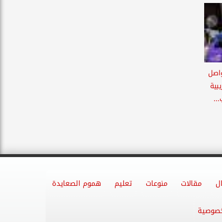
واصل
بية
..
ل
مقالات
منوعات
تعليم
هموم الصعايدة
خصوصية