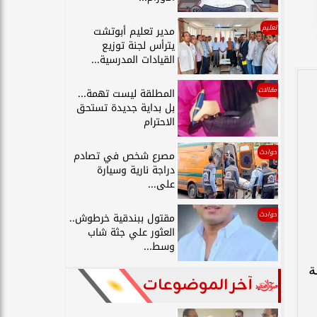
تعليم
مدير تعليم أبوتشت
يترأس لجنة توزيع
القيادات المدرسية...
مقالات
المطلقة ليست تهمة...
بل بداية جديدة تستحق
الاحترام
حوادث
مصرع شخص في تصادم
دراجة نارية وسيارة
على...
حوادث
مقتول ببندقية خرطوش..
العثور علي جثة شاب
وسط...
فقة جهة
آخر الموضوعات