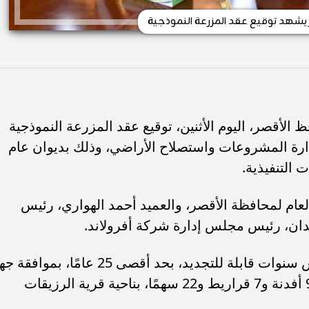
شهد توقيع عقد المزرعة النموذجية
لأقصر، اليوم الأثنين، توقيع عقد المزرعة النموذجية
دارة المشروعات واستصلاح الأراضي، وذلك بديوان عام
 التنفيذية.
عام لمحافظة الأقصر، والعميد أحمد الهواري، رئيس
دان، رئيس مجلس إدارة شركة أفرولاند.
وتم توقيع العقد بنظام الانتفاع لمدة خمس سنوات قابلة للتجديد، بحد أقصى 25 عامًا، بموا
الولاية، حيث تُقام المزرعة على مساحة 9 أفدنة و7 قراريط و22 سهمًا، بناحية قرية الرزيقات