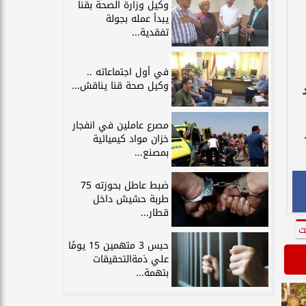
وكيل وزارة الصحة بقنا
يبدأ عمله بجولة
تفقدية...
في أول اجتماعاته ..
وكيل صحة قنا يناقش...
مصرع عاملين في انفجار
خزان مواد كيميائية
بمصنع...
ضبط عاطل بحوزته 75
طربة حشيش داخل
قطار...
ت
حبس 3 متهمين 15 يومًا
علي ذمةالتحقيقات
بتهمة...