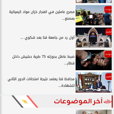
حوادث
مصرع عاملين في انفجار خزان مواد كيميائية
بمصنع...
تعليم
أول رد من جامعة قنا بعد شكوي ...
حوادث
ضبط عاطل بحوزته 75 طربة حشيش داخل
قطار...
تعليم
محافظ قنا يعتمد نتيجة امتحانات الدور الثاني
للشهادة...
آخر الموضوعات