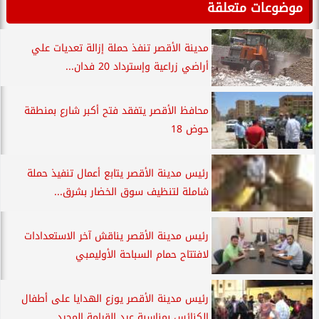
موضوعات متعلقة
مدينة الأقصر تنفذ حملة إزالة تعديات علي
أراضي زراعية وإسترداد 20 فدان...
محافظ الأقصر يتفقد فتح أكبر شارع بمنطقة
حوض 18
رئيس مدينة الأقصر يتابع أعمال تنفيذ حملة
شاملة لتنظيف سوق الخضار بشرق...
رئيس مدينة الأقصر يناقش آخر الاستعدادات
لافتتاح حمام السباحة الأوليمبي
رئيس مدينة الأقصر يوزع الهدايا على أطفال
الكنائس بمناسبة عيد القيامة المجيد