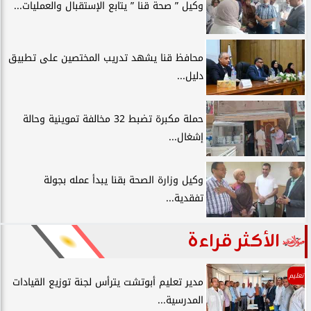
وكيل ” صحة قنا ” يتابع الإستقبال والعمليات...
محافظ قنا يشهد تدريب المختصين على تطبيق
دليل...
حملة مكبرة تضبط 32 مخالفة تموينية وحالة
إشغال...
وكيل وزارة الصحة بقنا يبدأ عمله بجولة
تفقدية...
الأكثر قراءة
تعليم
مدير تعليم أبوتشت يترأس لجنة توزيع القيادات
المدرسية...