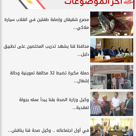
آخر الموضوعات
مصرع شقيقان وإصابة طفلين في انقلاب سيارة
ملاكي...
محافظ قنا يشهد تدريب المختصين على تطبيق
دليل...
حملة مكبرة تضبط 32 مخالفة تموينية وحالة
إشغال...
وكيل وزارة الصحة بقنا يبدأ عمله بجولة
تفقدية...
في أول اجتماعاته .. وكيل صحة قنا يناقش...