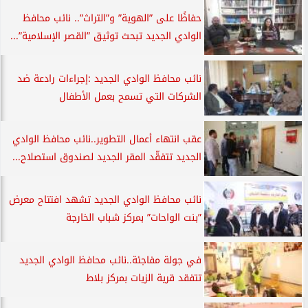
حفاظًا على ”الهوية” و”التراث”.. نائب محافظ
الوادي الجديد تبحث توثيق ”القصر الإسلامية”...
نائب محافظ الوادي الجديد :إجراءات رادعة ضد
الشركات التي تسمح بعمل الأطفال
عقب انتهاء أعمال التطوير..نائب محافظ الوادي
الجديد تتفقّد المقر الجديد لصندوق استصلاح...
نائب محافظ الوادي الجديد تشهد افتتاح معرض
”بنت الواحات” بمركز شباب الخارجة
في جولة مفاجئة..نائب محافظ الوادي الجديد
تتفقد قرية الزيات بمركز بلاط