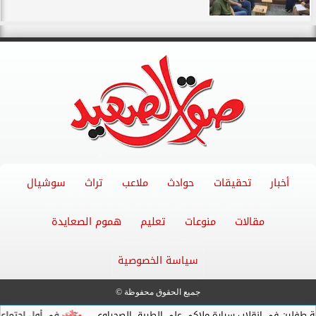
أخبار
تحقيقات
حوادث
ملاعب
تراث
سوشيال
مقالات
منوعات
تعليم
هموم الصعايدة
سياسة الخصوصية
جميع الحقوق محفوظة ©
في انقلاب سيارة ملاكي على الطريق الصحراوي...
في أول اجتماعاته .. وك