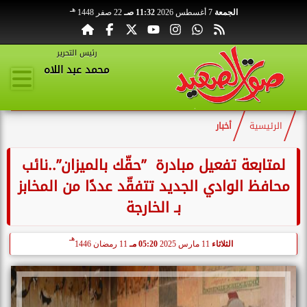
هـ
الجمعة
7 أغسطس 2026
11:32 صـ
22 صفر 1448
رئيس التحرير
محمد عبد اللاه
الرئيسية
أخبار
لمتابعة تفعيل مبادرة ”حقّك بالميزان”..نائب
محافظ الوادي الجديد تتفقّد عددًا من المخابز
بـ الخارجة
هـ
الثلاثاء
11 مارس 2025
05:20 مـ
11 رمضان 1446