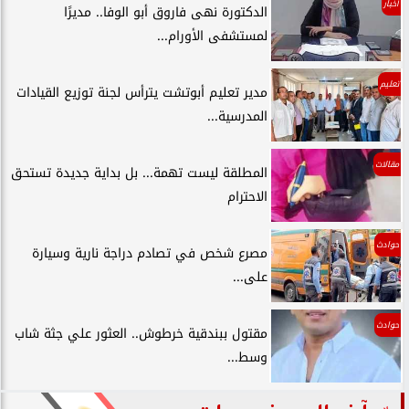
أخبار
الدكتورة نهى فاروق أبو الوفا.. مديرًا
لمستشفى الأورام...
تعليم
مدير تعليم أبوتشت يترأس لجنة توزيع القيادات
المدرسية...
مقالات
المطلقة ليست تهمة... بل بداية جديدة تستحق
الاحترام
حوادث
مصرع شخص في تصادم دراجة نارية وسيارة
على...
حوادث
مقتول ببندقية خرطوش.. العثور علي جثة شاب
وسط...